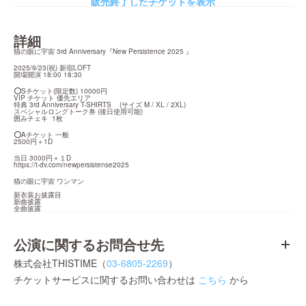
販売終了したチケットを表示
詳細
猫の眼に宇宙 3rd Anniversary『New Persistence 2025 』
2025/9/23(祝) 新宿LOFT 

開場開演 18:00 18:30 
⭕️Sチケット(限定数) 10000円

VIP チケット 優先エリア

特典 3rd Anniversary T-SHIRTS    (サイズ M / XL / 2XL)  

スペシャルロングトーク券 (後日使用可能)  

囲みチェキ  1枚
⭕️Aチケット 一般

2500円＋1D
https://t-dv.com/newpersistense2025
猫の眼に宇宙 ワンマン

新衣装お披露目

新曲披露

全曲披露
公演に関するお問合せ先
株式会社THISTIME（
03-6805-2269
）
チケットサービスに関するお問い合わせは
こちら
から