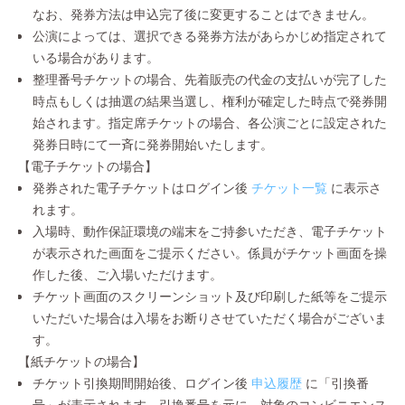
なお、発券方法は申込完了後に変更することはできません。
公演によっては、選択できる発券方法があらかじめ指定されて
いる場合があります。
整理番号チケットの場合、先着販売の代金の支払いが完了した
時点もしくは抽選の結果当選し、権利が確定した時点で発券開
始されます。指定席チケットの場合、各公演ごとに設定された
発券日時にて一斉に発券開始いたします。
【電子チケットの場合】
発券された電子チケットはログイン後
チケット一覧
に表示さ
れます。
入場時、動作保証環境の端末をご持参いただき、電子チケット
が表示された画面をご提示ください。係員がチケット画面を操
作した後、ご入場いただけます。
チケット画面のスクリーンショット及び印刷した紙等をご提示
いただいた場合は入場をお断りさせていただく場合がございま
す。
【紙チケットの場合】
チケット引換期間開始後、ログイン後
申込履歴
に「引換番
号」が表示されます。引換番号を元に、対象のコンビニエンス