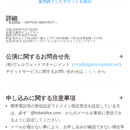
販売終了したチケットを表示
詳細
『緊急開催！~NIPPORI 4MAN RIOT~』
日程:2026年5月14日(木)

会場:日暮里ネコシアター

時間:OP18:40/ST19:00

料金:前方エリア¥3,000/一般エリア¥1,000(各種＋1D)/当日券各種＋¥1000

出演:ai*ai/ギガLOVEアップビート/シオリベル/マイノリティアラート
公演に関するお問合せ先
(有)ヴェルヴェットマネージメント（
info@gigaloveupbeat.net
）
チケットサービスに関するお問い合わせは
こちら
から
申し込みに関する注意事項
携帯電話等の受信設定でドメイン指定受信を設定している方
は、必ず「@ticketdive.com」からのメールを事前に受信でき
るように設定してください。
メールが届かない事により、お申し込みが確認できない場合等