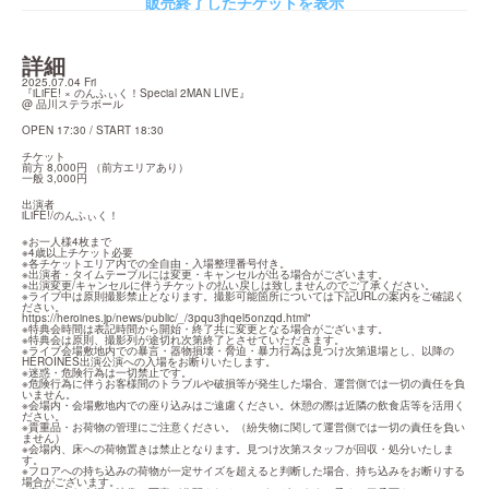
販売終了したチケットを表示
詳細
2025.07.04 Fri

『iLiFE! × のんふぃく！Special 2MAN LIVE』

@ 品川ステラボール
OPEN 17:30 / START 18:30
チケット

前方 8,000円 （前方エリアあり）

一般 3,000円
出演者

iLiFE!/のんふぃく！
※お一人様4枚まで

※4歳以上チケット必要

※各チケットエリア内での全自由・入場整理番号付き。

※出演者・タイムテーブルには変更・キャンセルが出る場合がございます。

※出演変更/キャンセルに伴うチケットの払い戻しは致しませんのでご了承ください。

※ライブ中は原則撮影禁止となります。撮影可能箇所については下記URLの案内をご確認く
https://heroines.jp/news/public/_/3pqu3jhqel5onzqd.html
"

※特典会時間は表記時間から開始・終了共に変更となる場合がございます。

※特典会は原則、撮影列が途切れ次第終了とさせていただきます。

※ライブ会場敷地内での暴言・器物損壊・脅迫・暴力行為は見つけ次第退場とし、以降の
HEROINES出演公演への入場をお断りいたします。

※迷惑・危険行為は一切禁止です。

※危険行為に伴うお客様間のトラブルや破損等が発生した場合、運営側では一切の責任を負
いません。

※会場内・会場敷地内での座り込みはご遠慮ください。休憩の際は近隣の飲食店等を活用く
ださい。

※貴重品・お荷物の管理にご注意ください。（紛失物に関して運営側では一切の責任を負い
ません）

※会場内、床への荷物置きは禁止となります。見つけ次第スタッフが回収・処分いたしま
す。

※フロアへの持ち込みの荷物が一定サイズを超えると判断した場合、持ち込みをお断りする
場合がございます。
