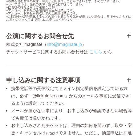
※客席を含む会場の映像・写真が公開されることがございます。予めご了承下さい。

※ライブ当日は、係員の誘導・指示に必ず従って下さい。

※飲食物の持ち込みはご遠慮ください。

※アルコール飲料類の会場内持ち込みは禁止です。

※アルコール飲料類を摂取してのご来場は禁止です。

※ご観覧中体調が悪化するなどの変化を感じたり気分が優れない場合は、無理をなさらずに
お近くのスタッフまで直ちにお申し出ください。
公演に関するお問合せ先
株式会社imaginate（
info@imaginate.jp
）
チケットサービスに関するお問い合わせは
こちら
から
申し込みに関する注意事項
携帯電話等の受信設定でドメイン指定受信を設定している方
は、必ず「@ticketdive.com」からのメールを事前に受信でき
るように設定してください。
メールが届かない事により、お申し込みが確認できない場合等
でも責任は負いかねます。
お申し込みされたチケットは、理由の如何を問わず、取替・変
更・キャンセルはお受けできません。ただし、抽選申込は抽選