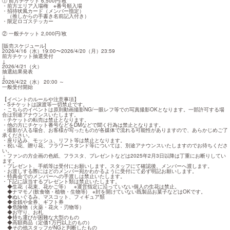
① 前方チケット 6,500円/枚

・前方エリア入場権　※番号順入場

・招待状風カード（メンバー指定）

　（推しからの手書き名前記入付き）

・限定ロゴステッカー
② 一般チケット 2,000円/枚
[販売スケジュール]

2026/4/16（水）19:00〜2026/4/20（月）23:59

前方チケット抽選受付

↓

2026/4/21（火）

抽選結果発表

↓

2026/4/22（水） 20:00 ～

一般受付開始
【イベントのルールや注意事項】

・Sチケットは譲渡等一切禁止です。

・こちらのイベントは原則動画撮影NG/一眼レフ等での写真撮影OKとなります。一部許可する場
合は別途アナウンスいたします。

・チケットの転売は禁止となります。

・他の方にチケット番号などをDMなどで聞く行為は禁止となります。

・撮影が入る場合、お客様が写ったものが各媒体で流れる可能性がありますので、あらかじめご了
承ください。

・座り込み、モッシュ、リフト等は禁止となります。

・祝い花、贈り花、フラワースタンド等については、別途アナウンスいたしますのでお待ちくださ
い。

・ファンの方企画の色紙、フラスタ、プレゼントなどは2025年2月3日以降は丁重にお断りしてい
ます。

・プレゼント、手紙等は受付にお願いします。スタッフにて確認後、メンバーへ渡します。

・お渡しする際にはどのメンバー宛かわかるように受付にて必ず明記お願いします。

・特典会でのメンバーへの手渡しは禁止いたします。

・下記に該当するプレゼント類は禁止いたします。

　◆生花（花束、花かご等）　※運営指定に沿っていない個人の生花は禁止。

　◆ナマモノ(飲食物・植物・生物等)　※封を開けていない既製品お菓子などはOKです。

　◆ぬいぐるみ、マスコット、フィギュア類

　◆金銭や金券、ギフト券

　◆危険物（火薬・花火・刃物等）

　◆お守り、お札

　◆持ち運びが困難な大型のもの

　◆高額商品（定価1万円以上のもの）

　◆その他スタッフがNGと判断したもの
