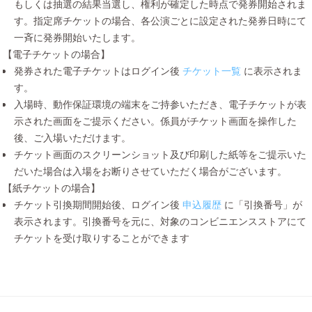
もしくは抽選の結果当選し、権利が確定した時点で発券開始されま
す。指定席チケットの場合、各公演ごとに設定された発券日時にて
一斉に発券開始いたします。
【電子チケットの場合】
発券された電子チケットはログイン後
チケット一覧
に表示されま
す。
入場時、動作保証環境の端末をご持参いただき、電子チケットが表
示された画面をご提示ください。係員がチケット画面を操作した
後、ご入場いただけます。
チケット画面のスクリーンショット及び印刷した紙等をご提示いた
だいた場合は入場をお断りさせていただく場合がございます。
【紙チケットの場合】
チケット引換期間開始後、ログイン後
申込履歴
に「引換番号」が
表示されます。引換番号を元に、対象のコンビニエンスストアにて
チケットを受け取りすることができます