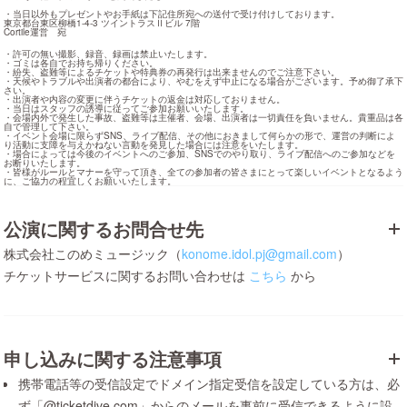
・当日以外もプレゼントやお手紙は下記住所宛への送付で受け付けしております。

東京都台東区柳橋1-4-3 ツイントラスⅡビル 7階

Cortile運営　宛
・許可の無い撮影、録音、録画は禁止いたします。

・ゴミは各自でお持ち帰りください。

・紛失、盗難等によるチケットや特典券の再発行は出来ませんのでご注意下さい。

・天候やトラブルや出演者の都合により、やむをえず中止になる場合がございます。予め御了承下
さい。

・出演者や内容の変更に伴うチケットの返金は対応しておりません。

・当日はスタッフの誘導に従ってご参加お願いいたします。

・会場内外で発生した事故、盗難等は主催者、会場、出演者は一切責任を負いません。貴重品は各
自で管理して下さい。

・イベント会場に限らずSNS、ライブ配信、その他におきまして何らかの形で、運営の判断によ
り活動に支障を与えかねない言動を発見した場合には注意をいたします。

・場合によっては今後のイベントへのご参加、SNSでのやり取り、ライブ配信へのご参加などを
お断りいたします。

・皆様がルールとマナーを守って頂き、全ての参加者の皆さまにとって楽しいイベントとなるよう
に、ご協力の程宜しくお願いいたします。
公演に関するお問合せ先
株式会社このめミュージック（
konome.idol.pj@gmail.com
）
チケットサービスに関するお問い合わせは
こちら
から
申し込みに関する注意事項
携帯電話等の受信設定でドメイン指定受信を設定している方は、必
ず「@ticketdive.com」からのメールを事前に受信できるように設