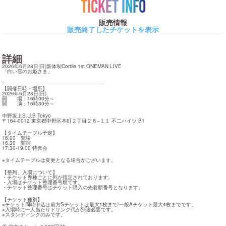
TICKET INFO
販売情報
販売終了したチケットを表示
詳細
2026年6月28日(日)新体制Cortile 1st ONEMAN LIVE

「白い雪のお姫さま」
————————————————————-

【開催日時・場所】

2026年6月28日(日)

開　　場：16時00分～

開　　演：16時30分～
中野坂上S.U.B Tokyo

〒164-0012 東京都中野区本町２丁目２８−１１ 不二ハイツ B1
【タイムテーブル予定】

16:00　開場

16:30　開演

17:30-19:00 特典会
※タイムテーブルは変更となる場合がございます。
【整列、入場について】

・チケット券種ごとに列が指定されております。

・入場はチケット整理番号順です。

・チケット整理番号はチケット購入の先着順番号となります。
【チケット種別】

※チケット同時申込は前方Sチケットは最大1枚まで/一般Aチケット最大4枚までです。

※入場時に一人当たりドリンク代が別途必要です。

※スタンディングのみです。