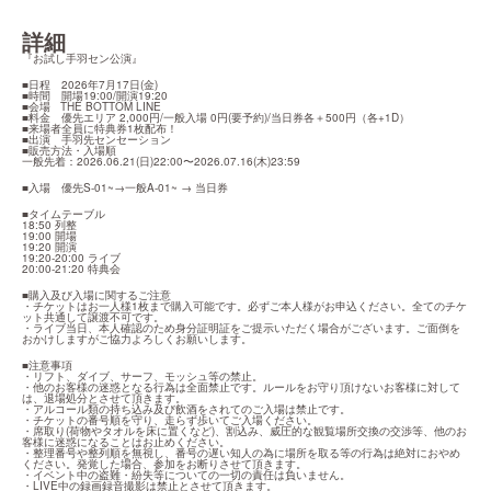
詳細
『お試し手羽セン公演』
■日程　2026年7月17日(金)

■時間　開場19:00/開演19:20

■会場   THE BOTTOM LINE

■料金　優先エリア 2,000円/一般入場 0円(要予約)/当日券各＋500円（各+1D）

■来場者全員に特典券1枚配布！

■出演　手羽先センセーション

■販売方法・入場順

一般先着：2026.06.21(日)22:00〜2026.07.16(木)23:59
■入場　優先S-01~→一般A-01~ → 当日券
■タイムテーブル

18:50 列整

19:00 開場

19:20 開演

19:20-20:00 ライブ

20:00-21:20 特典会
■購入及び入場に関するご注意

・チケットはお一人様1枚まで購入可能です。必ずご本人様がお申込ください。全てのチケ
ット共通して譲渡不可です。

・ライブ当日、本人確認のため身分証明証をご提示いただく場合がございます。ご面倒を
おかけしますがご協力よろしくお願いします。
■注意事項

・リフト、ダイブ、サーフ、モッシュ等の禁止。

・他のお客様の迷惑となる行為は全面禁止です。ルールをお守り頂けないお客様に対して
は、退場処分とさせて頂きます。

・アルコール類の持ち込み及び飲酒をされてのご入場は禁止です。

・チケットの番号順を守り、走らず歩いてご入場ください。

・席取り(荷物やタオルを床に置くなど)、割込み、威圧的な観覧場所交換の交渉等、他のお
客様に迷惑になることはお止めください。

・整理番号や整列順を無視し、番号の遅い知人の為に場所を取る等の行為は絶対におやめ
ください。発覚した場合、参加をお断りさせて頂きます。

・イベント中の盗難・紛失等についての一切の責任は負いません。

・LIVE中の録画録音撮影は禁止とさせて頂きます。