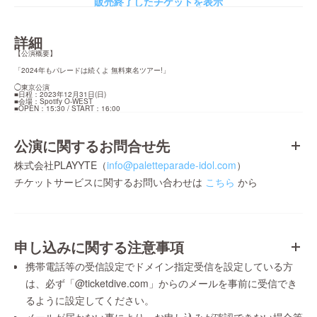
販売終了したチケットを表示
詳細
【公演概要】
「2024年もパレードは続くよ 無料東名ツアー!」
◯東京公演

■日程：2023年12月31日(日)

■会場：Spotify O-WEST

■OPEN：15:30 / START：16:00
公演に関するお問合せ先
株式会社PLAYYTE（
info@paletteparade-idol.com
）
チケットサービスに関するお問い合わせは
こちら
から
申し込みに関する注意事項
携帯電話等の受信設定でドメイン指定受信を設定している方
は、必ず「@ticketdive.com」からのメールを事前に受信でき
るように設定してください。