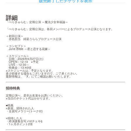
販売終了したチケットを表示
詳細
「ぺりきゅらむ」定期公演 ～魔法少女幸福論～
「ぺりきゅらむ」定期公演は、各回メンバーによるプロデュース公演となります。
＜初回公演＞

　赤色担当　緋凪うららプロデュース公演
＜コンセプト＞

　June Bride ～君と恋する花嫁～
＜スケジュール＞

　日時：2026年6月27日(土)

　OPEN：12:10　※予定

　LIVE：12:30～

　特典会：13:40頃

※スケジュールは、予定となります。

多少前後する場合もございますので、ご了承ください。

最新情報は、「X」にてご確認お願いいたします。
招待特典
定期公演へ、是非お友達をお誘いください。

※当日のチケット代はかかります。
■特典

○新規、招待された人

・全員写メラリー(トーク付)
○招待した人

・終演後集合写メorチェキq

・1ヶ月ポイント2倍