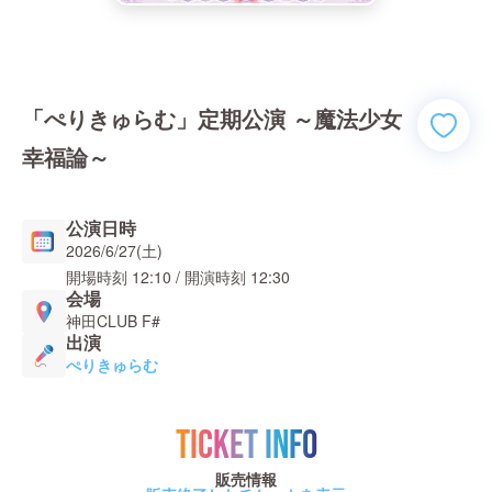
「ぺりきゅらむ」定期公演 ～魔法少女
幸福論～
公演日時
2026/6/27(土)
開場時刻
12:10
/ 開演時刻
12:30
会場
神田CLUB F#
出演
ぺりきゅらむ
TICKET INFO
販売情報