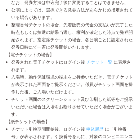
なお、発券方法は申込完了後に変更することはできません。
公演によっては、選択できる発券方法があらかじめ指定されて
いる場合があります。
整理番号チケットの場合、先着販売の代金の支払いが完了した
時点もしくは抽選の結果当選し、権利が確定した時点で発券開
始されます。指定席チケットの場合、各公演ごとに設定された
発券日時にて一斉に発券開始いたします。
【電子チケットの場合】
発券された電子チケットはログイン後
チケット一覧
に表示さ
れます。
入場時、動作保証環境の端末をご持参いただき、電子チケット
が表示された画面をご提示ください。係員がチケット画面を操
作した後、ご入場いただけます。
チケット画面のスクリーンショット及び印刷した紙等をご提示
いただいた場合は入場をお断りさせていただく場合がございま
す。
【紙チケットの場合】
チケット引換期間開始後、ログイン後
申込履歴
に「引換番
号」が表示されます。引換番号を元に、対象のコンビニエンス