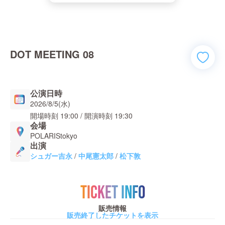
DOT MEETING 08
公演日時
2026/8/5(水)
開場時刻
19:00
/ 開演時刻
19:30
会場
POLARIStokyo
出演
シュガー吉永
/
中尾憲太郎
/
松下敦
TICKET INFO
販売情報
販売終了したチケットを表示