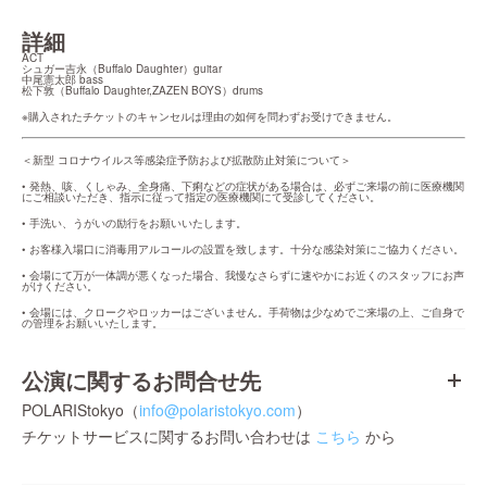
詳細
ACT

シュガー吉永（Buffalo Daughter）guitar

中尾憲太郎 bass

松下敦（Buffalo Daughter,ZAZEN BOYS）drums
※購入されたチケットのキャンセルは理由の如何を問わずお受けできません。
＜新型 コロナウイルス等感染症予防および拡散防止対策について＞
• 発熱、咳、くしゃみ、全身痛、下痢などの症状がある場合は、必ずご来場の前に医療機関
にご相談いただき、指示に従って指定の医療機関にて受診してください。
• 手洗い、うがいの励行をお願いいたします。
• お客様入場口に消毒用アルコールの設置を致します。十分な感染対策にご協力ください。
• 会場にて万が一体調が悪くなった場合、我慢なさらずに速やかにお近くのスタッフにお声
がけください。
• 会場には、クロークやロッカーはございません。手荷物は少なめでご来場の上、ご自身で
の管理をお願いいたします。
公演に関するお問合せ先
POLARIStokyo（
info@polaristokyo.com
）
チケットサービスに関するお問い合わせは
こちら
から