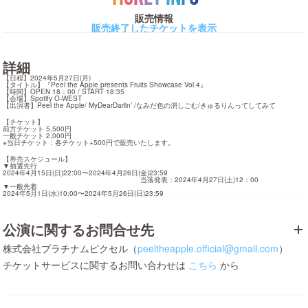
販売情報
販売終了したチケットを表示
詳細
【日程】2024年5月27日(月)

【タイトル】『Peel the Apple presents Fruits Showcase Vol.4』

【時間】OPEN 18：00 / START 18:35

【会場】Spotify O-WEST

【出演者】Peel the Apple/ MyDearDarlin’ /なみだ色の消しごむ/きゅるりんってしてみて
【チケット】

前方チケット 5,500円

一般チケット 2,000円

※当日チケット：各チケット+500円で販売いたします。
【券売スケジュール】

▼抽選先行

2024年4月15日(日)22:00〜2024年4月26日(金)23:59

　　　　　　　　　　　　　　　　　　　　当落発表：2024年4月27日(土)12：00

▼一般先着

2024年5月1日(水)10:00〜2024年5月26日(日)23:59
公演に関するお問合せ先
株式会社プラチナムピクセル（
peeltheapple.official@gmail.com
）
チケットサービスに関するお問い合わせは
こちら
から