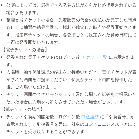
公演によっては、選択できる発券方法があらかじめ指定されている
場合があります。
整理番号チケットの場合、先着販売の代金の支払いが完了した時点
もしくは抽選の結果当選し、権利が確定した時点で発券開始されま
す。指定席チケットの場合、各公演ごとに設定された発券日時にて
一斉に発券開始いたします。
【電子チケットの場合】
発券された電子チケットはログイン後
チケット一覧
に表示されま
す。
入場時、動作保証環境の端末をご持参いただき、電子チケットが表
示された画面をご提示ください。係員がチケット画面を操作した
後、ご入場いただけます。
チケット画面のスクリーンショット及び印刷した紙等をご提示いた
だいた場合は入場をお断りさせていただく場合がございます。
【紙チケットの場合】
チケット引換期間開始後、ログイン後
申込履歴
に「引換番号」が
表示されます。引換番号を元に、対象のコンビニエンスストアにて
チケットを受け取りすることができます