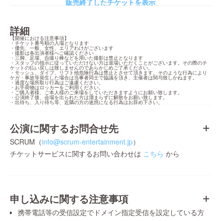
販売終了したチケットを表示
詳細
【開催における注意事項】

・チケット番号順の入場となります

・優先、一般、女性、エリアわけがございます

・撮影は各出演者様へご確認ください

・三脚、足場、自撮り棒などを用いた撮影は禁止となります

・スタッフの指示に従っていただけない方は退場いただくことがございます。その際のチ
ケットの払い戻しは致しませんのであらかじめご了承ください。

・モッシュ、ダイブ、リフト他危険行為は禁止とさせて頂きます。そのような行為により
ケガ・事故等発生した場合は当事者同士で協議を頂き、主催者は関与致しかねます。

・過度な場所取り行為はご遠慮ください。

・お手荷物はロッカーをご利用ください。

・ご購入者様、ご本人様のご来場をしていただきますようにお願い致します。

・公演終了後、会場を出られた方は溜まらずに解散をお願い致します。

・出待ち、入り待ち等、近隣の方の迷惑になる行為はお辞め下さい。
公演に関するお問合せ先
SCRUM（
info@scrum-entertainment.jp
）
チケットサービスに関するお問い合わせは
こちら
から
申し込みに関する注意事項
携帯電話等の受信設定でドメイン指定受信を設定している方