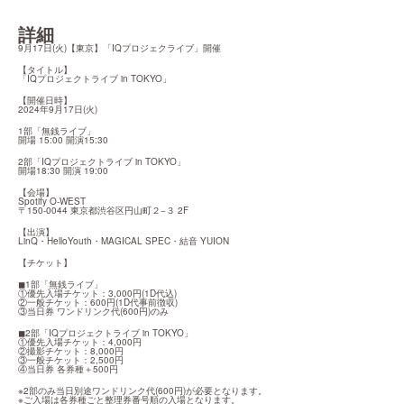
詳細
9月17日(火)【東京】「IQプロジェクライブ」開催
【タイトル】

「IQプロジェクトライブ in TOKYO」
【開催日時】

2024年9月17日(火)
1部「無銭ライブ」

開場 15:00 開演15:30
2部「IQプロジェクトライブ in TOKYO」

開場18:30 開演 19:00
【会場】

Spotify O-WEST

〒150-0044 東京都渋谷区円山町２−３ 2F
【出演】

LinQ・HelloYouth・MAGICAL SPEC・結音 YUION
【チケット】
◼︎1部「無銭ライブ」

①優先入場チケット：3,000円(1D代込)

②一般チケット：600円(1D代事前徴収)

③当日券 ワンドリンク代(600円)のみ
◼︎2部「IQプロジェクトライブ in TOKYO」

①優先入場チケット：4,000円

②撮影チケット：8,000円

③一般チケット：2,500円

④当日券 各券種＋500円
※2部のみ当日別途ワンドリンク代(600円)が必要となります。

※ご入場は各券種ごと整理券番号順の入場となります。 
