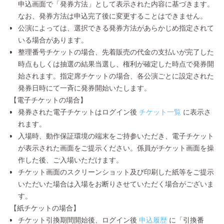
申込画面で「発券方法」として表示された内容に基づきます。
なお、発券方法は申込完了後に変更することはできません。
公演によっては、選択できる発券方法があらかじめ指定されて
いる場合があります。
整理番号チケットの場合、先着販売の代金の支払いが完了した
時点もしくは抽選の結果当選し、権利が確定した時点で発券開
始されます。指定席チケットの場合、各公演ごとに設定された
発券日時にて一斉に発券開始いたします。
【電子チケットの場合】
発券された電子チケットはログイン後
チケット一覧
に表示さ
れます。
入場時、動作保証環境の端末をご持参いただき、電子チケット
が表示された画面をご提示ください。係員がチケット画面を操
作した後、ご入場いただけます。
チケット画面のスクリーンショット及び印刷した紙等をご提示
いただいた場合は入場をお断りさせていただく場合がございま
す。
【紙チケットの場合】
チケット引換期間開始後、ログイン後
申込履歴
に「引換番