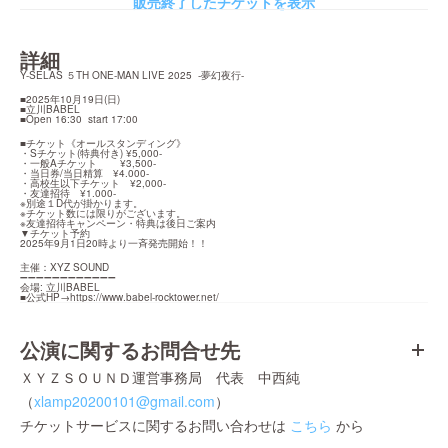
販売終了したチケットを表示
詳細
Y-SELAS ５TH ONE-MAN LIVE 2025  -夢幻夜行-
■2025年10月19日(日)

■立川BABEL

■Open 16:30  start 17:00
■チケット《オールスタンディング》

・Sチケット(特典付き) ¥5,000-

・一般Aチケット　　 ¥3,500-

・当日券/当日精算　¥4.000-

・高校生以下チケット　¥2,000-

・友達招待　¥1.000-

※別途１D代が掛かります。

※チケット数には限りがございます。

※友達招待キャンペーン・特典は後日ご案内

▼チケット予約

2025年9月1日20時より一斉発売開始！！
主催：XYZ SOUND

➖➖➖➖➖➖➖➖➖➖➖➖

会場: 立川BABEL

■公式HP→
https://www.babel-rocktower.net/
公演に関するお問合せ先
ＸＹＺＳＯＵＮＤ運営事務局 代表 中西純
（
xlamp20200101@gmail.com
）
チケットサービスに関するお問い合わせは
こちら
から