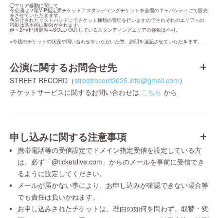
◯エリア移動に関して

今公演は２階VIP指定席チケット／スタンディングチケットを会場のキャパシティにて販売
をさせていただきます。

色分けされたリストバンドにてチケット種類の管理を行いますのでそれぞれのエリアへの
移動は基本的に制限がされます。

例＞2FVIP指定席→SOLD OUTしているスタンディングエリアの移動は不可。
※今後のチケットの状況や問い合わせをいただいた際、説明を追記させていただきます。
公演に関するお問合せ先
STREET RECORD（
streetrecord2025.info@gmail.com
）
チケットサービスに関するお問い合わせは
こちら
から
申し込みに関する注意事項
携帯電話等の受信設定でドメイン指定受信を設定している方
は、必ず「@ticketdive.com」からのメールを事前に受信でき
るように設定してください。
メールが届かない事により、お申し込みが確認できない場合等
でも責任は負いかねます。
お申し込みされたチケットは、理由の如何を問わず、取替・変