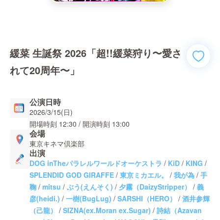
緩菜 生誕祭 2026「超!!緩菜狩り〜愛さ
れて20周年〜」
公演日時
2026/3/15(日)
開場時刻
12:30
/ 開演時刻
13:00
会場
東京キネマ倶楽部
出演
DOG inTheパラレルワールドオーケストラ
/
KiD
/
KING
/
SPLENDID GOD GIRAFFE
/
東京ミカエル。
/
我が為
/
手
鞠
/
mitsu
/
ぶう(えんそく)
/
夕霧（DaizyStripper）
/
義
彦(heidi.)
/
一樹(BugLug)
/
SARSHI（HERO）
/
酒井参輝
（己龍）
/
SIZNA(ex.Moran ex.Sugar)
/
詩結（Azavan