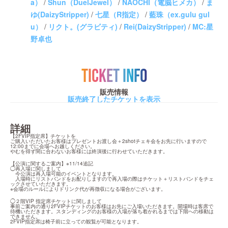
a）
/
Shun（DuelJewel）
/
NAOCHI（電脳ヒメカ）
/
ま
ゆ(DaizyStripper)
/
七星（R指定）
/
藍珠（ex.gulu gul
u）
/
リクト。(グラビティ)
/
Rei(DaizyStripper)
/
MC:星
野卓也
TICKET INFO
販売情報
販売終了したチケットを表示
詳細
【2FVIP指定席】チケットを

ご購入いただいたお客様はプレゼントお渡し会＋2shotチェキ会をお先に行いますので

12:00までに会場へお越しください。

やむを得ず間に合わないお客様には終演後に行わせていただきます。
【公演に関するご案内】※11/14追記

◯再入場に関しまして

　今公演は再入場可能のイベントとなります。

　入場時にリストバンドをお配りしますので再入場の際はチケット＋リストバンドをチェ
ックさせていただきます。

※会場のルールによりドリンク代が再徴収になる場合がございます。
◯２階VIP 指定席チケットに関しまして

事前ご案内の通り2FVIPチケットのお客様はお先にご入場いただきます。開場時は客席で
待機いただきます。スタンディングのお客様の入場が落ち着かれるまでは下階への移動は
できません。

2FVIP指定席は椅子前に立っての観覧が可能となります。