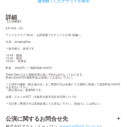
販売終了したチケットを表示
詳細
【公演概要】
3月16日（日）
アトリエクラブ Vol.8「 山田莉愛プロデュース公演~前編~」
出演：JumpingKiss
＊秋月柑七、休演です。
13:45　開場

14:00　開演

15:00~　特典会
料金 ：2000円（＊撮影別途1000円）
Ticket Diveでは入場順管理の為に予約のみ行なっております。

料金の2000円や撮影料金は現地にてお支払い下さい。
＊公演中の撮影（静止画のみ）をご希望の方は会場にて入場時に現地にて追加料金1000円
をお支払い下さい。）

・静止画のみ。動画NGです。
会場：スタジオACT（大阪府大阪市北区本庄西1-11-12)
＊当日券ご希望の方は直接会場にてお支払い下さい。(現金もしくはd払い）
公演に関するお問合せ先
株式会社アクト・トゥ・ワン（
reserve@act-21.co.jp
）