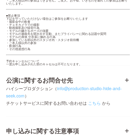
・ご本人様以外の参加はできません。ご友人、お子様、いきものを連れての参加はお断り
いたします。
■禁止事項

下記を守っていただけない場合はご参加をお断りいたします

・撮影会中の飲食

・チェキカメラでの撮影

・動画撮影及び録音行為

・モデルの嫌がるポーズの強要

・モデルの連絡先を聞き出す言動、またプライバシーに関わる話題や質問

・モデルの身体 や衣装に触れる行為

・参加している部以外のスタジオ内・スタジオ前待機

・ご本人様以外の参加

・飲酒行為

・その他迷惑行為
予約キャンセルについて

一度お申し込みされた部のキャセルは不可となります。
公演に関するお問合せ先
ハイシープロダクション（
info@production-studio-hide-and-
seek.com
）
チケットサービスに関するお問い合わせは
こちら
から
申し込みに関する注意事項