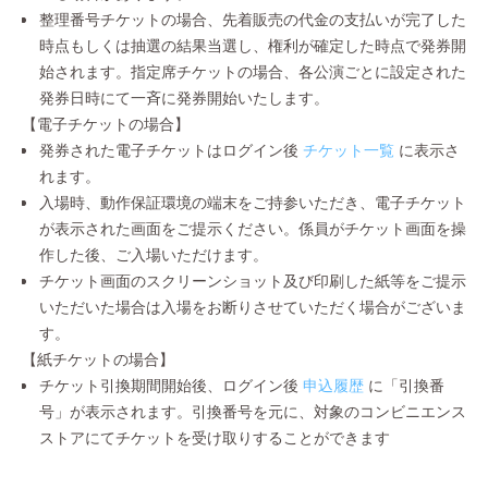
整理番号チケットの場合、先着販売の代金の支払いが完了した
時点もしくは抽選の結果当選し、権利が確定した時点で発券開
始されます。指定席チケットの場合、各公演ごとに設定された
発券日時にて一斉に発券開始いたします。
【電子チケットの場合】
発券された電子チケットはログイン後
チケット一覧
に表示さ
れます。
入場時、動作保証環境の端末をご持参いただき、電子チケット
が表示された画面をご提示ください。係員がチケット画面を操
作した後、ご入場いただけます。
チケット画面のスクリーンショット及び印刷した紙等をご提示
いただいた場合は入場をお断りさせていただく場合がございま
す。
【紙チケットの場合】
チケット引換期間開始後、ログイン後
申込履歴
に「引換番
号」が表示されます。引換番号を元に、対象のコンビニエンス
ストアにてチケットを受け取りすることができます