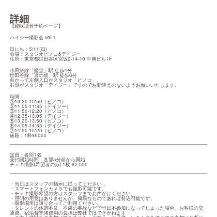
詳細
【綾咲凛音予約ページ】
ハイシー撮影会 vol.1
日にち：5/11(日)

会場：スタジオピノコ&デイジー

住所：東京都世田谷区宮坂2-14-10 中興ビル1F
小田急線「経堂」駅 徒歩4分

世田谷線「宮の坂」駅 徒歩6分

向かって左側入口がスタジオ「ピノコ」。

右側がスタジオ「デイジー」ですのでお間違えのないようお願いいたします。
時間：

①10:20-10:50（ピノコ）

②11:05-11:35（デイジー）

③11:50-12:20（ピノコ）

④12:35-13:05（デイジー）

⑤13:20-13:50（ピノコ）

⑥14:05-14:35（デイジー）

⑦14:50-15:20（ピノコ）

値段：1枠¥6000
定員：各部1名

受付開始時間：各部5分前から開始

チェキ撮影(希望者のみ) 1枚 ¥2,000
・当日はスタッフの指示に従ってください 。

・スマートフォンカメラでも撮影可能です。

・チェキ撮影希望の方はスタッフまでお声がけください。

・照明の用意はありませんが、簡易なものであれば持込可能です。

・撮影場所は譲り合ってご利用ください。

・タレントの体調不良、不慮の事故などで当日不参加になってしまった場合、お客様の交
通費、宿泊費等諸費用の負担は弊社ではできかねます
