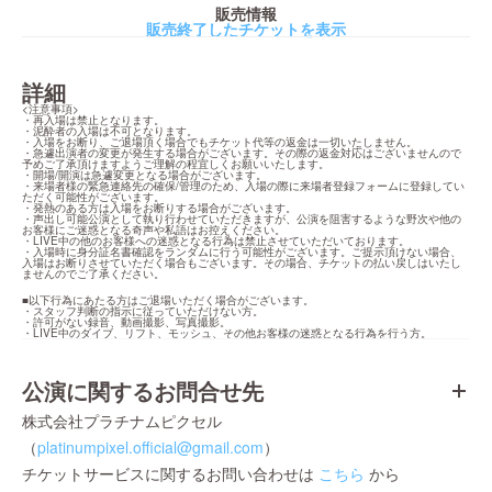
販売情報
販売終了したチケットを表示
詳細
<注意事項>

・再入場は禁止となります。

・泥酔者の入場は不可となります。

・入場をお断り、ご退場頂く場合でもチケット代等の返金は一切いたしません。

・急遽出演者の変更が発生する場合がございます。その際の返金対応はございませんので
予めご了承頂けますようご理解の程宜しくお願いいたします。

・開場/開演は急遽変更となる場合がございます。

・来場者様の緊急連絡先の確保/管理のため、入場の際に来場者登録フォームに登録してい
ただく可能性がございます。

・発熱のある方は入場をお断りする場合がございます。

・声出し可能公演として執り行わせていただきますが、公演を阻害するような野次や他の
お客様にご迷惑となる奇声や私語はお控えください。

・LIVE中の他のお客様への迷惑となる行為は禁止させていただいております。

・入場時に身分証名書確認をランダムに行う可能性がございます。ご提示頂けない場合、
入場はお断りさせていただく場合もございます。その場合、チケットの払い戻しはいたし
ませんのでご了承ください。
■以下行為にあたる方はご退場いただく場合がございます。

・スタッフ判断の指示に従っていただけない方。

・許可がない録音、動画撮影、写真撮影。

・LIVE中のダイブ、リフト、モッシュ、その他お客様の迷惑となる行為を行う方。
公演に関するお問合せ先
株式会社プラチナムピクセル
（
platinumpixel.official@gmail.com
）
チケットサービスに関するお問い合わせは
こちら
から