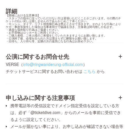
詳細
【開催における注意事項】

・スタッフの指示に従っていただけない方は退場いただくことがございます。その際のチ
ケットの払い戻しは致しませんのであらかじめご了承ください。

・モッシュ、ダイブ、リフト他危険行為は禁止とさせて頂きます。そのような行為により
ケガ・事故等発生した場合は当事者同士で協議を頂き、主催者は関与致しかねます。

・過度な場所取り行為はご遠慮ください。

・お手荷物はロッカーをご利用ください。

・ご購入者様、ご本人様のご来場をしていただきますようにお願い致します。

・公演終了後、会場を出られた方は溜まらずに解散をお願い致します。

・出待ち、入り待ち等、近隣の方の迷惑になる行為はお辞め下さい。
公演に関するお問合せ先
VERSE（
info@ringwanderung-official.com
）
チケットサービスに関するお問い合わせは
こちら
から
申し込みに関する注意事項
携帯電話等の受信設定でドメイン指定受信を設定している方
は、必ず「@ticketdive.com」からのメールを事前に受信でき
るように設定してください。
メールが届かない事により、お申し込みが確認できない場合等