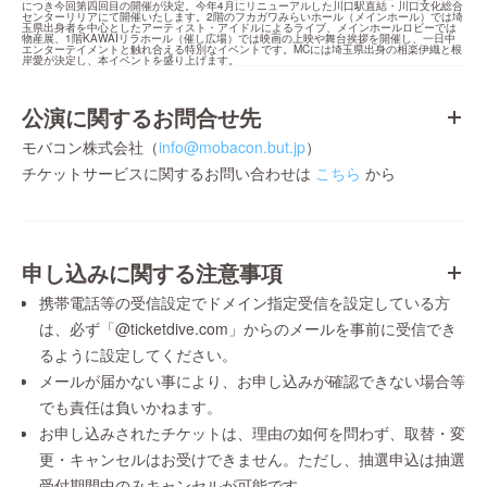
につき今回第四回目の開催が決定。今年4月にリニューアルした川口駅直結・川口文化総合
センターリリアにて開催いたします。2階のフカガワみらいホール（メインホール）では埼
玉県出身者を中心としたアーティスト・アイドルによるライブ、メインホールロビーでは
物産展、1階KAWAIリラホール（催し広場）では映画の上映や舞台挨拶を開催し、一日中
エンターテイメントと触れ合える特別なイベントです。MCには埼玉県出身の相楽伊織と根
岸愛が決定し、本イベントを盛り上げます。
公演に関するお問合せ先
モバコン株式会社（
info@mobacon.but.jp
）
チケットサービスに関するお問い合わせは
こちら
から
申し込みに関する注意事項
携帯電話等の受信設定でドメイン指定受信を設定している方
は、必ず「@ticketdive.com」からのメールを事前に受信でき
るように設定してください。
メールが届かない事により、お申し込みが確認できない場合等
でも責任は負いかねます。
お申し込みされたチケットは、理由の如何を問わず、取替・変
更・キャンセルはお受けできません。ただし、抽選申込は抽選
受付期間中のみキャンセルが可能です。