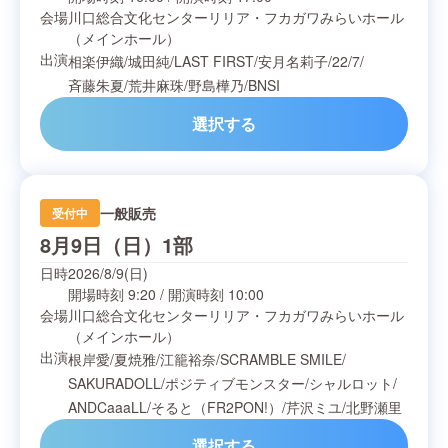
会場
川口総合文化センターリリア・フカガワみらいホール
（メインホール）
出演
相楽伊織
/
城田純
/
LAST FIRST
/
安月名莉子
/
22/7
/
斉藤朱夏
/
荒井麻珠
/
野島樺乃
/
BNSI
選択する
一般販売
受付中
8月9日（日）1部
日時
2026/8/9(日)
開場時刻
9:20
/
開演時刻
10:00
会場
川口総合文化センターリリア・フカガワみらいホール
（メインホール）
出演
根岸愛
/
夏焼雅
/
江籠裕奈
/
SCRAMBLE SMILE
/
SAKURADOLL
/
ポジティブモンスター
/
シャルロット
/
ANDCaaaLL
/
そると（FR2PON!）
/
芹沢ミユ
/
北野瀬里
選択する