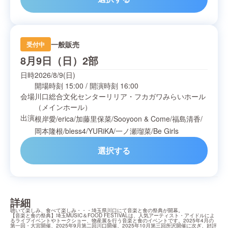
一般販売
受付中
8月9日（日）2部
日時
2026/8/9(日)
開場時刻
15:00
/
開演時刻
16:00
会場
川口総合文化センターリリア・フカガワみらいホール
（メインホール）
出演
根岸愛
/
erica
/
加藤里保菜
/
Sooyoon & Come
/
福島清香
/
岡本隆根
/
bless4
/
YURiKA
/
一ノ瀬瑠菜
/
Be Girls
選択する
詳細
聴いて楽しみ、食べて楽しみ・・・埼玉県川口にて音楽と食の祭典が開幕。

【音楽と食の祭典】埼玉MUSIC＆FOOD FESTIVALは、人気アーティスト・アイドルによ
るライブイベントやトークショー、物産展を行う音楽と食のイベントです。2025年4月の
第一回・大宮開催、2025年9月第二回川口開催、2025年10月第三回所沢開催に次ぎ、好評