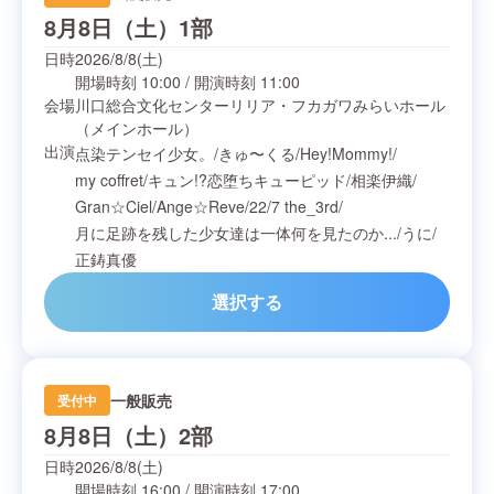
8月8日（土）1部
日時
2026/8/8(土)
開場時刻
10:00
/
開演時刻
11:00
会場
川口総合文化センターリリア・フカガワみらいホール
（メインホール）
出演
点染テンセイ少女。
/
きゅ〜くる
/
Hey!Mommy!
/
my coffret
/
キュン!?恋堕ちキューピッド
/
相楽伊織
/
Gran☆Ciel
/
Ange☆Reve
/
22/7 the_3rd
/
月に足跡を残した少女達は一体何を見たのか...
/
うに
/
正鋳真優
選択する
一般販売
受付中
8月8日（土）2部
日時
2026/8/8(土)
開場時刻
16:00
/
開演時刻
17:00