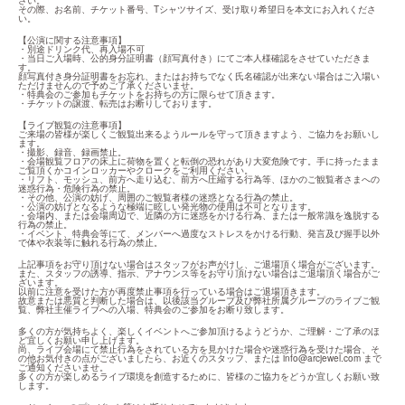
さい。

その際、お名前、チケット番号、Tシャツサイズ、受け取り希望日を本文にお入れくださ
い。
【公演に関する注意事項】

・別途ドリンク代、再入場不可

・当日ご入場時、公的身分証明書（顔写真付き）にてご本人様確認をさせていただきま
す。

顔写真付き身分証明書をお忘れ、またはお持ちでなく氏名確認が出来ない場合はご入場い
ただけませんので予めご了承くださいませ。

・特典会のご参加もチケットをお持ちの方に限らせて頂きます。

・チケットの譲渡、転売はお断りしております。
【ライブ観覧の注意事項】

ご来場の皆様が楽しくご観覧出来るようルールを守って頂きますよう、ご協力をお願いし
ます。

・撮影、録音、録画禁止。

・会場観覧フロアの床上に荷物を置くと転倒の恐れがあり大変危険です。手に持ったまま
ご覧頂くかコインロッカーやクロークをご利用ください。

・リフト、モッシュ、前方へ走り込む、前方へ圧縮する行為等、ほかのご観覧者さまへの
迷惑行為・危険行為の禁止。

・その他、公演の妨げ、周囲のご観覧者様の迷惑となる行為の禁止。

・公演の妨げとなるような極端に眩しい発光物の使用は不可となります。

・会場内、または会場周辺で、近隣の方に迷惑をかける行為、または一般常識を逸脱する
行為の禁止。

・イベント、特典会等にて、メンバーへ過度なストレスをかける行動、発言及び握手以外
で体や衣装等に触れる行為の禁止。
上記事項をお守り頂けない場合はスタッフがお声がけし、ご退場頂く場合がございます。

また、スタッフの誘導、指示、アナウンス等をお守り頂けない場合はご退場頂く場合がご
ざいます。

以前に注意を受けた方が再度禁止事項を行っている場合はご退場頂きます。

故意または悪質と判断した場合は、以後該当グループ及び弊社所属グループのライブご観
覧、弊社主催ライブへの入場、特典会のご参加をお断り致します。
多くの方が気持ちよく、楽しくイベントへご参加頂けるようどうか、ご理解・ご了承のほ
ど宜しくお願い申し上げます。

尚、ライブ会場にて禁止行為をされている方を見かけた場合や迷惑行為を受けた場合、そ
の他お気付きの点がございましたら、お近くのスタッフ、または 
info@arcjewel.com
 まで
ご通知くださいませ。

多くの方が楽しめるライブ環境を創造するために、皆様のご協力をどうか宜しくお願い致
します。