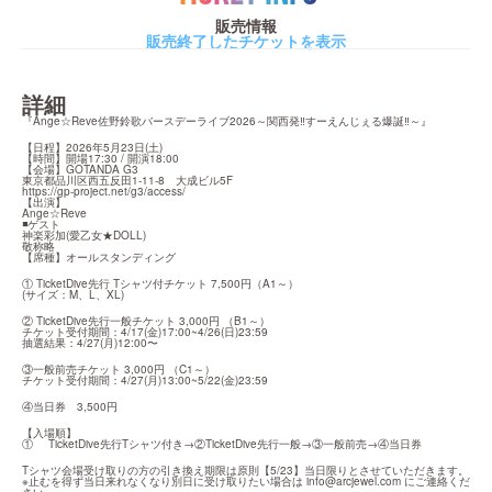
販売情報
販売終了したチケットを表示
詳細
『Ange☆Reve佐野鈴歌バースデーライブ2026～関西発‼すーえんじぇる爆誕‼～』
【日程】2026年5月23日(土)

【時間】開場17:30 / 開演18:00

【会場】GOTANDA G3

https://gp-project.net/g3/access/
【出演】

Ange☆Reve

◾ゲスト

神楽彩加(愛乙女★DOLL)

敬称略

【席種】オールスタンディング
① TicketDive先行 Tシャツ付チケット 7,500円（A1～）

(サイズ：M、L、XL)
② TicketDive先行一般チケット 3,000円 （B1～）

チケット受付期間：4/17(金)17:00~4/26(日)23:59

抽選結果：4/27(月)12:00〜
③一般前売チケット 3,000円 （C1～）

チケット受付期間：4/27(月)13:00~5/22(金)23:59
④当日券　3,500円
【入場順】

①	TicketDive先行Tシャツ付き→②TicketDive先行一般→③一般前売→④当日券
Tシャツ会場受け取りの方の引き換え期限は原則【5/23】当日限りとさせていただきます。

※止むを得ず当日来れなくなり別日に受け取りたい場合は 
info@arcjewel.com
 にご連絡くだ