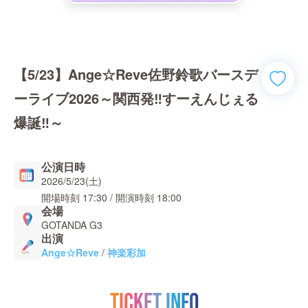
【5/23】Ange☆Reve佐野鈴歌バースデ
ーライブ2026～関西発‼すーえんじぇる
爆誕‼～
公演日時
2026/5/23(土)
開場時刻
17:30
/ 開演時刻
18:00
会場
GOTANDA G3
出演
Ange☆Reve
/
神楽彩加
TICKET INFO