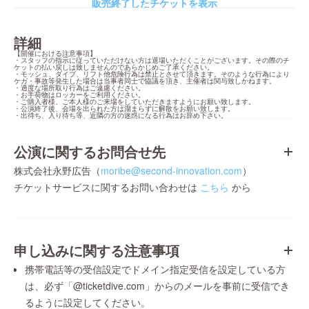
販売終了したチケットを表示
詳細
【開催における注意事項】

・スタッフの指示に従っていただけない方は退場いただくことがございます。その際のチ
ケットの払い戻しは致しませんのであらかじめご了承ください。

・モッシュ、ダイブ、リフト他危険行為は禁止とさせて頂きます。そのような行為により
ケガ・事故等発生した場合は当事者同士で協議を頂き、主催者は関与致しかねます。

・過度な場所取り行為はご遠慮ください。

・お手荷物はロッカーをご利用ください。

・ご購入者様、ご本人様のご来場をしていただきますようにお願い致します。

・公演終了後、会場を出られた方は溜まらずに解散をお願い致します。

・出待ち、入り待ち等、近隣の方の迷惑になる行為はお辞め下さい。
公演に関するお問合せ先
株式会社永野広告（
moribe@second-innovation.com
）
チケットサービスに関するお問い合わせは
こちら
から
申し込みに関する注意事項
携帯電話等の受信設定でドメイン指定受信を設定している方
は、必ず「@ticketdive.com」からのメールを事前に受信でき
るように設定してください。