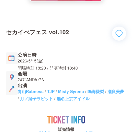
セカイべフェス vol.102
公演日時
2026/5/15(金)
開場時刻
18:20
/ 開演時刻
18:40
会場
GOTANDA G6
出演
青山Rabness
/
TJP
/
Misty Syrena
/
鳴海愛梨
/
瀬良美夢
/
月ノ踊子ラビット
/
無名上京アイドル
TICKET INFO
販売情報