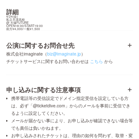
詳細
4/24(金)

私立天凛高校

@ 大塚FUTURE

OPEN18:30/START19:00

前方¥4,000/一般¥1,500
公演に関するお問合せ先
株式会社imaginate（
biz@imaginate.jp
）
チケットサービスに関するお問い合わせは
こちら
から
申し込みに関する注意事項
携帯電話等の受信設定でドメイン指定受信を設定している方
は、必ず「@ticketdive.com」からのメールを事前に受信でき
るように設定してください。
メールが届かない事により、お申し込みが確認できない場合等
でも責任は負いかねます。
お申し込みされたチケットは、理由の如何を問わず、取替・変