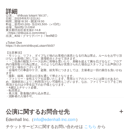
詳細
公演＿「shibuya luisant Vol.37」

日程＿2025年8月12日(火)

時間＿開場18:30 - 開演19:00

料金＿前売¥3,000- 当日¥3,500-（+1D代）

会場＿Spotify O-Crest

東京都渋谷区道玄坂2-14-8

（
https://shibuya-o.com/crest/
）

出演＿#2i2 / クマリデパート / feelNEO
https://t-dv.com/shibuyaLuisantVol37
【注意事項】

・モッシュ、リフト、ダイブなど他のお客様の迷惑となる行為は禁止。ルールをお守り頂
けないお客様に対しては、退場処分とさせて頂きます。

・・ご自身の観覧スペース以外に荷物を置いたり、肩幅を超えて腕を広げるなど、フロア
内の場所取り行為は禁止。そのような行為が見受けられた場合はスタッフよりお声掛けさ
せて頂く場合がございます。

・会場内での事故やケガ、盗難、紛失等につきましては、主催者は一切の責任を負いかね
ます。

・撮影、録画、録音は公演を通して禁止となります。

・ファミリー・女性エリアを設置いたします。専用エリアのスペースには限りがあるた
め、混雑状況によりご利用頂けない可能性もございます。なお、ファミリーエリアをご利
用頂けるのは小学生以下のお子様となります。

・4歳以上チケット必要。

・転売禁止。

・再入場、飲食物の持ち込み禁止。

・泥酔者の入場不可。
公演に関するお問合せ先
Edenhall Inc.（
info@edenhall-inc.com
）
チケットサービスに関するお問い合わせは
こちら
から