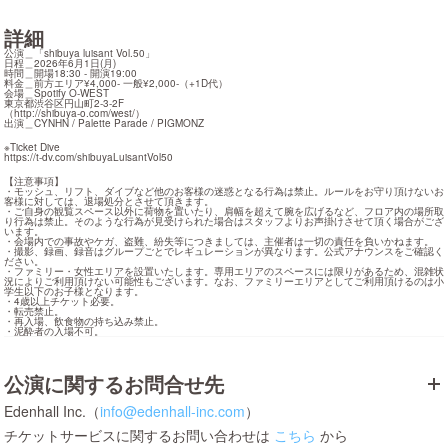
詳細
公演＿「shibuya luisant Vol.50」

日程＿2026年6月1日(月)

時間＿開場18:30 - 開演19:00

料金＿前方エリア¥4,000- 一般¥2,000-（+1D代）

会場＿Spotify O-WEST

東京都渋谷区円山町2-3-2F

（
http://shibuya-o.com/west/
）

出演＿CYNHN / Palette Parade / PIGMONZ
https://t-dv.com/shibuyaLuisantVol50
【注意事項】

・モッシュ、リフト、ダイブなど他のお客様の迷惑となる行為は禁止。ルールをお守り頂けないお
客様に対しては、退場処分とさせて頂きます。

・ご自身の観覧スペース以外に荷物を置いたり、肩幅を超えて腕を広げるなど、フロア内の場所取
り行為は禁止。そのような行為が見受けられた場合はスタッフよりお声掛けさせて頂く場合がござ
います。

・会場内での事故やケガ、盗難、紛失等につきましては、主催者は一切の責任を負いかねます。

・撮影、録画、録音はグループごとでレギュレーションが異なります。公式アナウンスをご確認く
ださい。

・ファミリー・女性エリアを設置いたします。専用エリアのスペースには限りがあるため、混雑状
況によりご利用頂けない可能性もございます。なお、ファミリーエリアとしてご利用頂けるのは小
学生以下のお子様となります。

・4歳以上チケット必要。

・転売禁止。

・再入場、飲食物の持ち込み禁止。

・泥酔者の入場不可。
公演に関するお問合せ先
Edenhall Inc.（
info@edenhall-inc.com
）
チケットサービスに関するお問い合わせは
こちら
から