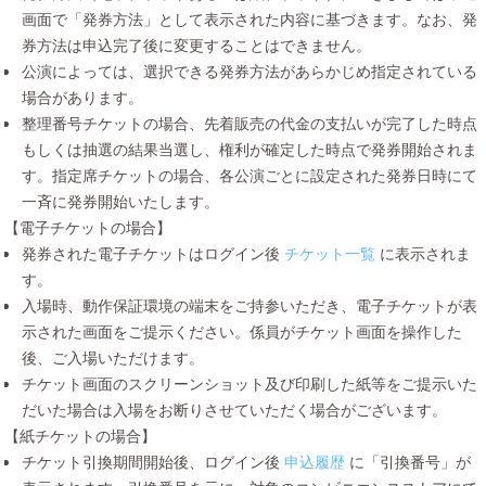
画面で「発券方法」として表示された内容に基づきます。なお、発
券方法は申込完了後に変更することはできません。
公演によっては、選択できる発券方法があらかじめ指定されている
場合があります。
整理番号チケットの場合、先着販売の代金の支払いが完了した時点
もしくは抽選の結果当選し、権利が確定した時点で発券開始されま
す。指定席チケットの場合、各公演ごとに設定された発券日時にて
一斉に発券開始いたします。
【電子チケットの場合】
発券された電子チケットはログイン後
チケット一覧
に表示されま
す。
入場時、動作保証環境の端末をご持参いただき、電子チケットが表
示された画面をご提示ください。係員がチケット画面を操作した
後、ご入場いただけます。
チケット画面のスクリーンショット及び印刷した紙等をご提示いた
だいた場合は入場をお断りさせていただく場合がございます。
【紙チケットの場合】
チケット引換期間開始後、ログイン後
申込履歴
に「引換番号」が