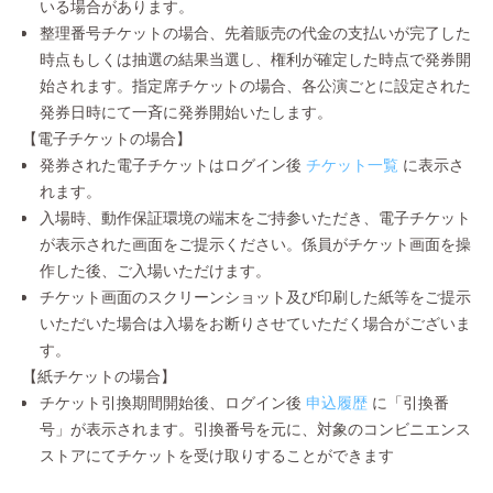
いる場合があります。
整理番号チケットの場合、先着販売の代金の支払いが完了した
時点もしくは抽選の結果当選し、権利が確定した時点で発券開
始されます。指定席チケットの場合、各公演ごとに設定された
発券日時にて一斉に発券開始いたします。
【電子チケットの場合】
発券された電子チケットはログイン後
チケット一覧
に表示さ
れます。
入場時、動作保証環境の端末をご持参いただき、電子チケット
が表示された画面をご提示ください。係員がチケット画面を操
作した後、ご入場いただけます。
チケット画面のスクリーンショット及び印刷した紙等をご提示
いただいた場合は入場をお断りさせていただく場合がございま
す。
【紙チケットの場合】
チケット引換期間開始後、ログイン後
申込履歴
に「引換番
号」が表示されます。引換番号を元に、対象のコンビニエンス
ストアにてチケットを受け取りすることができます