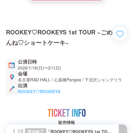
ROOKEY♡ROOKEYS 1st TOUR ~ごめ
んね♡ショートケーキ~
公演日時
2026/1/18(日)
〜
2/1(日)
会場
名古屋RAD HALL / 心斎橋Pangea / 下北沢シャングリラ
出演
ROOKEY♡ROOKEYS
TICKET INFO
販売情報
1.18
受付終了
「ROOKEY♡ROOKEYS 1st TOUR ~ごめんね♡ショートケーキ~」名古屋公演