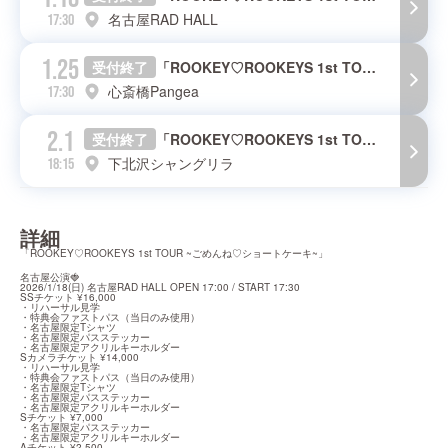
名古屋RAD HALL
17:30
1.25
受付終了
「ROOKEY♡ROOKEYS 1st TOUR ~ごめんね♡ショートケーキ~」大阪公演
心斎橋Pangea
17:30
2.1
受付終了
「ROOKEY♡ROOKEYS 1st TOUR ~ごめんね♡ショートケーキ~」東京ファイナル公演
下北沢シャングリラ
18:15
詳細
「ROOKEY♡ROOKEYS 1st TOUR ~ごめんね♡ショートケーキ~」
名古屋公演🍓

2026/1/18(日) 名古屋RAD HALL OPEN 17:00 / START 17:30

SSチケット ¥16,000

・リハーサル見学

・特典会ファストパス（当日のみ使用）

・名古屋限定Tシャツ

・名古屋限定パスステッカー

・名古屋限定アクリルキーホルダー

Sカメラチケット ¥14,000

・リハーサル見学

・特典会ファストパス（当日のみ使用）

・名古屋限定Tシャツ

・名古屋限定パスステッカー

・名古屋限定アクリルキーホルダー

Sチケット ¥7,000

・名古屋限定パスステッカー

・名古屋限定アクリルキーホルダー

Aチケット ¥2,500