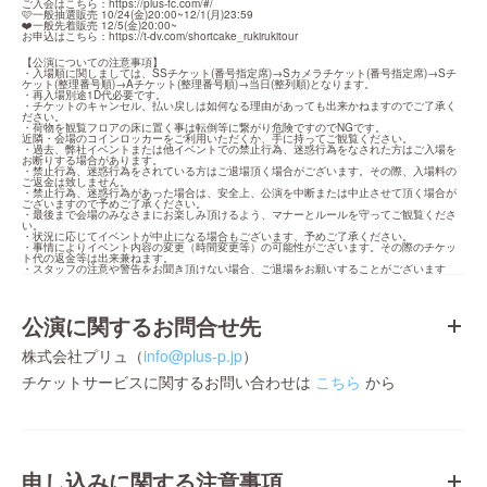
ご入会はこちら：
https://plus-fc.com/#/
🩷一般抽選販売 10/24(金)20:00~12/1(月)23:59

❤️一般先着販売 12/5(金)20:00~

お申込はこちら：
https://t-dv.com/shortcake_rukirukitour
【公演についての注意事項】

・入場順に関しましては、SSチケット(番号指定席)→Sカメラチケット(番号指定席)→Sチ
ケット(整理番号順)→Aチケット(整理番号順)→当日(整列順)となります。

・再入場別途1D代必要です。

・チケットのキャンセル、払い戻しは如何なる理由があっても出来かねますのでご了承く
ださい。

・荷物を観覧フロアの床に置く事は転倒等に繋がり危険ですのでNGです。

近隣・会場のコインロッカーをご利用いただくか、手に持ってご観覧ください。

・過去、弊社イベントまたは他イベントでの禁止行為、迷惑行為をなされた方はご入場を
お断りする場合があります。

・禁止行為、迷惑行為をされている方はご退場頂く場合がございます。その際、入場料の
ご返金は致しません。

・禁止行為、迷惑行為があった場合は、安全上、公演を中断または中止させて頂く場合が
ございますので予めご了承ください。

・最後まで会場のみなさまにお楽しみ頂けるよう、マナーとルールを守ってご観覧くださ
い。

・状況に応じてイベントが中止になる場合もございます、予めご了承ください。

・事情によりイベント内容の変更（時間変更等）の可能性がございます。その際のチケッ
ト代の返金等は出来兼ねます。

・スタッフの注意や警告をお聞き頂けない場合、ご退場をお願いすることがございます
公演に関するお問合せ先
株式会社プリュ（
info@plus-p.jp
）
チケットサービスに関するお問い合わせは
こちら
から
申し込みに関する注意事項