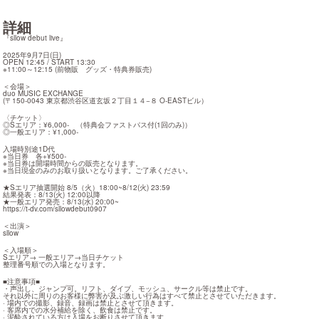
詳細
『sllow debut live』
2025年9月7日(日)

OPEN 12:45 / START 13:30

※11:00～12:15 (前物販　グッズ・特典券販売)
＜会場＞

duo MUSIC EXCHANGE

(〒150-0043 東京都渋谷区道玄坂２丁目１４−８ O-EASTビル）
〈チケット〉

◎Sエリア：¥6,000-　（特典会ファストパス付(1回のみ)）

◎一般エリア：¥1,000-
入場時別途1D代

※当日券　各+¥500-

※当日券は開場時間からの販売となります。

※当日現金のみのお取り扱いとなります。ご了承ください。
★Sエリア抽選開始 8/5（火）18:00~8/12(火) 23:59

結果発表：8/13(火) 12:00以降

https://t-dv.com/sllowdebut0907
＜出演＞

sllow
＜入場順＞

Sエリア→ 一般エリア→当日チケット

整理番号順での入場となります。
■注意事項■

・声出し、ジャンプ可。リフト、ダイブ、モッシュ、サークル等は禁止です。

それ以外に周りのお客様に弊害が及ぶ激しい行為はすべて禁止とさせていただきます。

· 場内での撮影、録音、録画は禁止とさせて頂きます。

· 客席内での水分補給を除く、飲食は禁止です。

· 泥酔されている方は入場をお断りさせて頂きます。