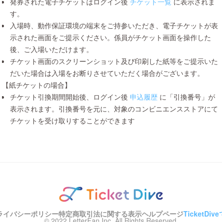
発券された電子チケットはログイン後
チケット一覧
に表示されま
す。
入場時、動作保証環境の端末をご持参いただき、電子チケットが表
示された画面をご提示ください。係員がチケット画面を操作した
後、ご入場いただけます。
チケット画面のスクリーンショット及び印刷した紙等をご提示いた
だいた場合は入場をお断りさせていただく場合がございます。
【紙チケットの場合】
チケット引換期間開始後、ログイン後
申込履歴
に「引換番号」が
表示されます。引換番号を元に、対象のコンビニエンスストアにて
チケットを受け取りすることができます
ライバシーポリシー
特定商取引法に関する表示
ヘルプページ
TicketD
© 2022 LetterFan Inc. All Rights Reserved.