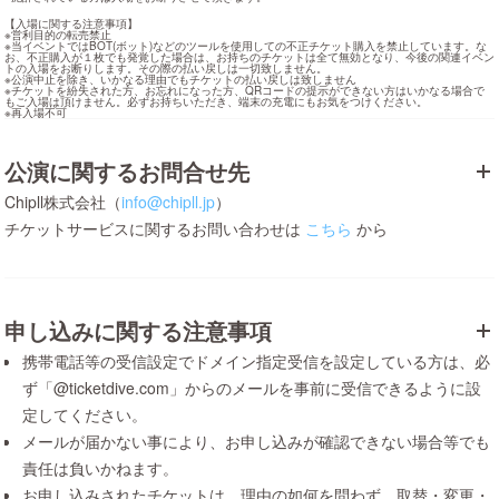
【入場に関する注意事項】

※営利目的の転売禁止

※当イベントではBOT(ボット)などのツールを使用しての不正チケット購入を禁止しています。な
お、不正購入が１枚でも発覚した場合は、お持ちのチケットは全て無効となり、今後の関連イベン
トの入場をお断りします。その際の払い戻しは一切致しません。

※公演中止を除き、いかなる理由でもチケットの払い戻しは致しません

※チケットを紛失された方、お忘れになった方、QRコードの提示ができない方はいかなる場合で
もご入場は頂けません。必ずお持ちいただき、端末の充電にもお気をつけください。

※再入場不可
公演に関するお問合せ先
Chipll株式会社（
info@chipll.jp
）
チケットサービスに関するお問い合わせは
こちら
から
申し込みに関する注意事項
携帯電話等の受信設定でドメイン指定受信を設定している方は、必
ず「@ticketdive.com」からのメールを事前に受信できるように設
定してください。
メールが届かない事により、お申し込みが確認できない場合等でも
責任は負いかねます。
お申し込みされたチケットは、理由の如何を問わず、取替・変更・