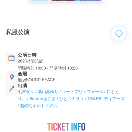
私服公演
公演日時
2026/5/22(金)
開場時刻
18:00
/ 開演時刻
18:20
会場
池袋SOUND PEACE
出演
七宮夜々
/
葉山あゆり
/
ルートプリュフォール
/
にとく
り。
/
Sistersあにま
/
ひとつキラリ
/
TEARS -ティアーズ-
/
蓋然性オルトイズム
TICKET INFO