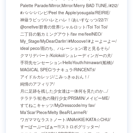
Palette Parade
/
Mirror,Mirror
/
Merry BAD TUNE.
/
#2i2
/
#ババババンビ
/
Peel the Apple
/
yosugala
/
REIRIE
/
神薙ラビッツ
/
ハレとハレ！
/
あいすなっつ
/
22/7
/
@onefive
/
群⻘の世界
/
シャルロット
/
Toi Toi Toi
/
二丁目の魁カミングアウト
/
fav me
/
feelNEO
/
My_Stage
/
MyDearDarlin'
/
#Mooove!
/
#よーよーよー
/
ideal peco
/
雨のち、ハレーション
/
君と見るそら
/
クマリデパート
/
Kolokol
/
シュレーディンガーの犬
/
手羽先センセーション
/
HelloYouth
/
himawari(船橋)
/
MAGICAL SPEC
/
ラナキュラ
/
RiNCENT♯
/
アイドルカレッジ
/
こみっきゅおん！
/
純情のアフィリア
/
月に足跡を残した少女達は一体何を見たのか...
/
テラテラ
/
虹色の飛行少女
/
PRSMIN
/
メイビーME
/
すてねこキャッツ
/
MyDresscode
/
my fav
/
Ma’Scar’Piece
/
Melty BeaR
/
LarmeR
/
ワガママなラストノート
/
ANA®KIE
/
KATA☆CHU
/
すーぱーぷーばぁー!!
/
ストロボグリッター
/