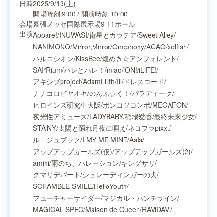
日時
2025/9/13(土)
開場時刻
9:00
/
開演時刻
10:00
会場
幕張メッセ国際展示場9-11ホール
出演
Appare!
/
INUWASI
/
衛星とカラテア
/
Sweet Alley
/
NANIMONO
/
Mirror,Mirror
/
Onephony
/
AOAO
/
selfish
/
ハルニシオン
/
KissBee
/
煌めき☆アンフォレント
/
SAI²Rium
/
ハレとハレ！
/
miao
/
iON!
/
iLiFE!
/
アキシブproject
/
AdamLilith
/
Ill
/
ドレスコード
/
ナナコロビヤオキ
/
のんふぃく！
/
パラディーク
/
ヒロインズ研究生大阪
/
ポンコツコンポ
/
MEGAFON
/
夜光性アミューズ
/
LADYBABY
/
稲場愛香
/
最終未来少女
/
STAiNY
/
太陽と踊れ月夜に唄え
/
ネコプラpixx.
/
ルージュブック
/
I MY ME MINE
/
AsIs
/
アップアップガールズ(仮)
/
アップアップガールズ(2)
/
amini
/
雨のち、ハレーション
/
キングサリ
/
クマリデパート
/
シュレーディンガーの犬
/
SCRAMBLE SMILE
/
HelloYouth
/
フューチャーサイダー
/
マジカル・パンチライン
/
MAGICAL SPEC
/
Maison de Queen
/
RAViDAVi
/