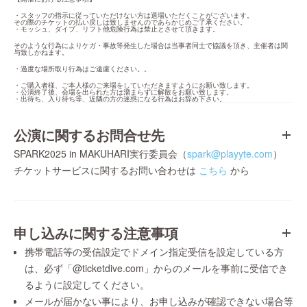
・スタッフの指示に従っていただけない方は退場いただくことがございます。

その際のチケットの払い戻しは致しませんのであらかじめご了承ください。

・モッシュ、ダイブ、リフト他危険行為は禁止とさせて頂きます。
そのような行為によりケガ・事故等発生した場合は当事者同士で協議を頂き、主催者は関
与致しかねます。
・過度な場所取り行為はご遠慮ください。。
・ご購入者様、ご本人様のご来場をしていただきますようにお願い致します。

・公演終了後、会場を出られた方は溜まらずに解散をお願い致します。

・出待ち、入り待ち等、近隣の方の迷惑になる行為はお辞め下さい。
公演に関するお問合せ先
SPARK2025 in MAKUHARI実行委員会（
spark@playyte.com
）
チケットサービスに関するお問い合わせは
こちら
から
申し込みに関する注意事項
携帯電話等の受信設定でドメイン指定受信を設定している方
は、必ず「@ticketdive.com」からのメールを事前に受信でき
るように設定してください。
メールが届かない事により、お申し込みが確認できない場合等