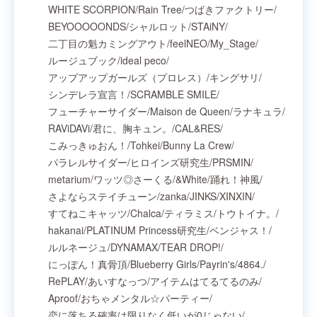
WHITE SCORPION
/
Rain Tree
/
つばきファクトリー
/
BEYOOOOONDS
/
シャルロット
/
STAiNY
/
二丁目の魁カミングアウト
/
feelNEO
/
My_Stage
/
ルージュブック
/
ideal peco
/
アップアップガールズ（プロレス）
/
キングサリ
/
シンデレラ宣言！
/
SCRAMBLE SMILE
/
フューチャーサイダー
/
Maison de Queen
/
ラナキュラ
/
RAViDAVi
/
君に、胸キュン。
/
CAL&RES
/
こみっきゅおん！
/
Tohkei
/
Bunny La Crew
/
パラレルサイダー
/
ヒロインズ研究生
/
PRSMIN
/
metarium
/
ワッツ◎さーくる
/
&White
/
踊れ！神風
/
さよならステイチューン
/
zanka
/
JINKS
/
XINXIN
/
すてねこキャッツ
/
Chalca
/
ティラミス
/
トウトイナ。
/
hakanai
/
PLATINUM Princess研究生
/
ベンジャス！
/
ルルネージュ
/
DYNAMAX
/
TEAR DROP!
/
にっぽん！真骨頂
/
Blueberry Girls
/
Payrin's
/
4864.
/
RePLAY
/
あいすなっつ
/
アイテムはてるてるのみ
/
Aproof
/
おちゃメンタル☆パーティー
/
恋に落ちる確率は限りなく低いが0じゃない
/