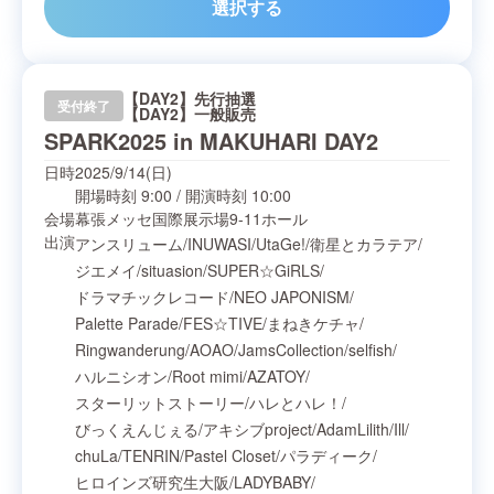
選択する
【DAY2】先行抽選
受付終了
【DAY2】一般販売
SPARK2025 in MAKUHARI DAY2
日時
2025/9/14(日)
開場時刻
9:00
/
開演時刻
10:00
会場
幕張メッセ国際展示場9-11ホール
出演
アンスリューム
/
INUWASI
/
UtaGe!
/
衛星とカラテア
/
ジエメイ
/
situasion
/
SUPER☆GiRLS
/
ドラマチックレコード
/
NEO JAPONISM
/
Palette Parade
/
FES☆TIVE
/
まねきケチャ
/
Ringwanderung
/
AOAO
/
JamsCollection
/
selfish
/
ハルニシオン
/
Root mimi
/
AZATOY
/
スターリットストーリー
/
ハレとハレ！
/
びっくえんじぇる
/
アキシブproject
/
AdamLilith
/
Ill
/
chuLa
/
TENRIN
/
Pastel Closet
/
パラディーク
/
ヒロインズ研究生大阪
/
LADYBABY
/