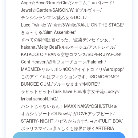
Ange☆Reve
/
Gran☆Ciel
/
シャニムニ＝パレード
/
Jewel☆Garden
/
SAISON
/
W.ダブルヴィー
/
テンシンランマン
/
愛乙女☆DOLL
/
Luce Twinkle Wink☆
/
&White
/
KAIJU ON THE STAGE
/
きゅ～くる
/
Glim Assembler
/
すべての瞬間は君だった。
/
点染テンセイ少女。
/
hakanai
/
Melty BeaR
/
ルルネージュ
/
アストレイル
/
KATACOTO＊BANK
/
空想ロマンス
/
SUPER JYAPON
/
Cent Heaven
/
超常フォーチューン
/
Falench.
/
MADMED
/
リルリボン
/
iCON!
/
イイトコドリ
/
Aerolipop
/
このアイドルはフィクションです。
/
SOMOSOMO
/
BUNGEE GUM.
/
ブルーなままで
/
MORE*
/
ラビットビット
/
Task have Fun
/
東京女子流
/
Lucky²
/
lyrical school
/
LinQ
/
バンドじゃないもん！MAXX NAKAYOSHI
/
STU48
/
オカシリゾート
/
OLNew
/
ギガLOVEアップビート
/
STARRY×NIGHT↗︎
/
ぜろから☆すた→と
/
FULIT BOX
/
ポラリスマイル
/
凛々しくも臨界に咲くARTERIA