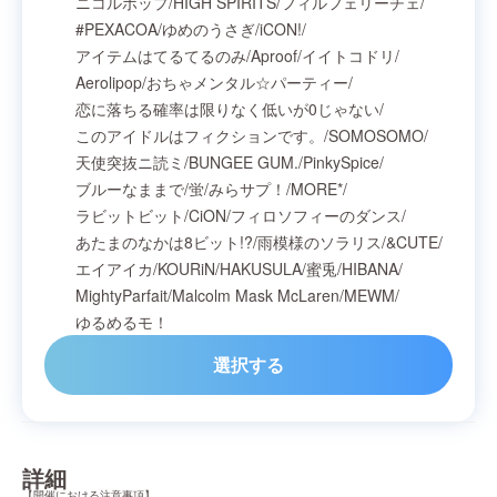
ニコルポップ
/
HIGH SPIRITS
/
フィルフェリーチェ
/
#PEXACOA
/
ゆめのうさぎ
/
iCON!
/
アイテムはてるてるのみ
/
Aproof
/
イイトコドリ
/
Aerolipop
/
おちゃメンタル☆パーティー
/
恋に落ちる確率は限りなく低いが0じゃない
/
このアイドルはフィクションです。
/
SOMOSOMO
/
天使突抜ニ読ミ
/
BUNGEE GUM.
/
PinkySpice
/
ブルーなままで
/
蛍
/
みらサプ！
/
MORE*
/
ラビットビット
/
CiON
/
フィロソフィーのダンス
/
あたまのなかは8ビット!?
/
雨模様のソラリス
/
&CUTE
/
エイアイカ
/
KOURiN
/
HAKUSULA
/
蜜兎
/
HIBANA
/
MightyParfait
/
Malcolm Mask McLaren
/
MEWM
/
ゆるめるモ！
選択する
詳細
【開催における注意事項】