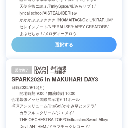
天使突抜ニ読ミ
/
PinkySpice
/
蛍
/
みらサプ！
/
lyrical school
/
AISTEAL
/
IBERIs&
/
かかかぶぶぶききき!!!
/
KAMAITACI
/
GigiL
/
KiRARiUM
/
セレインノート
/
NEFRALISE
/
HAPPY CREATORS
/
まぶだちゅ！
/
メロディーアロウ
選択する
【DAY3】先行抽選
受付終了
【DAY3】一般販売
SPARK2025 in MAKUHARI DAY3
日時
2025/9/15(月)
開場時刻
9:00
/
開演時刻
10:00
会場
幕張メッセ国際展示場9-11ホール
出演
アンスリューム
/
UtaGe!
/
かすみ草とステラ
/
カラフルスクリーム
/
ジエメイ
/
THE ORCHESTRA TOKYO
/
situasion
/
Sweet Alley
/
Devil ANTHEM.
/
ドラマチックレコード
/