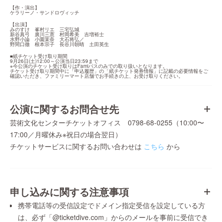
【作・演出】

ケラリーノ・サンドロヴィッチ
【出演】

みのすけ　峯村リエ　三宅弘城　

新谷真弓　廣川三憲　村岡希美　吉増裕士

水野小論　小園茉奈　大石将弘／

野間口徹　根本宗子　長谷川朝晴　土田英生
■紙チケット受け取り期間

9月26日(土)12:00～公演当日23:59まで

※今公演のチケット受け取りはFamiパスのみでの取り扱いとなります。

チケット受け取り期間中に「申込履歴」の「紙チケット発券情報」に記載の必要情報をご
確認いただき、ファミリーマート店舗でお手続きの上、お受け取りください。
公演に関するお問合せ先
芸術文化センターチケットオフィス 0798-68-0255（10:00〜
17:00／月曜休み※祝日の場合翌日）
チケットサービスに関するお問い合わせは
こちら
から
申し込みに関する注意事項
携帯電話等の受信設定でドメイン指定受信を設定している方
は、必ず「@ticketdive.com」からのメールを事前に受信でき