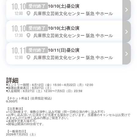
10.10
受付終了
10/10(土)昼公演
兵庫県立芸術文化センター 阪急 中ホール
12:00
10.10
受付終了
10/10(土)夜公演
兵庫県立芸術文化センター 阪急 中ホール
17:30
10.11
受付終了
10/11(日)昼公演
兵庫県立芸術文化センター 阪急 中ホール
12:00
詳細
◾️エントリー期間：6月12日（金）15:00～6月22日（月）12:00

◾️抽選結果発表日：6月27日（土）

◾️入金期間：6月27日（土）12:00〜7月5日（日）23:59
【チケット料金】(全席指定/税込)

9,000円
【注意事項】

※1公演4枚まで、複数公演申し込み可能（同一日時公演の申し込み不可）

※お申し込み頂いた公演全てが当選する場合がございます。当選後のキャンセルはお受けで
きませんのでお申し込みの際はご留意下さい。

※未就学児童入場不可。

※開場は開演の30分前です。
【一般発売日】

2026年7月25日（土）