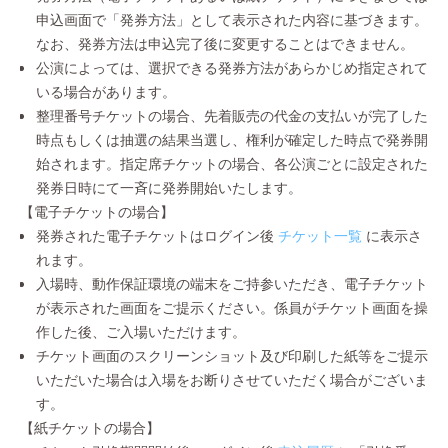
申込画面で「発券方法」として表示された内容に基づきます。
なお、発券方法は申込完了後に変更することはできません。
公演によっては、選択できる発券方法があらかじめ指定されて
いる場合があります。
整理番号チケットの場合、先着販売の代金の支払いが完了した
時点もしくは抽選の結果当選し、権利が確定した時点で発券開
始されます。指定席チケットの場合、各公演ごとに設定された
発券日時にて一斉に発券開始いたします。
【電子チケットの場合】
発券された電子チケットはログイン後
チケット一覧
に表示さ
れます。
入場時、動作保証環境の端末をご持参いただき、電子チケット
が表示された画面をご提示ください。係員がチケット画面を操
作した後、ご入場いただけます。
チケット画面のスクリーンショット及び印刷した紙等をご提示
いただいた場合は入場をお断りさせていただく場合がございま
す。
【紙チケットの場合】