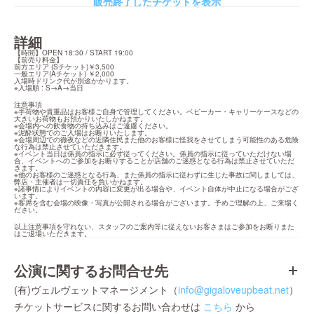
販売終了したチケットを表示
詳細
【時間】OPEN 18:30 / START 19:00

【前売り料金】

前方エリア (Sチケット)￥3,500

一般エリア(Aチケット) ￥2,000

入場時ドリンク代が別途かかります。

※入場順 : S→A→当日
注意事項

※手荷物や貴重品はお客様ご自身で管理してください。ベビーカー・キャリーケースなどの
大きいお荷物もお預かりいたしかねます。

※会場内への飲食物の持ち込みはご遠慮ください。

※泥酔状態でのご入場はお断りいたします。

※会場周辺での徹夜などの近隣住民また他のお客様に怪我をさせてしまう可能性のある危険
な行為は禁止させていただきます。

※イベント当日は係員の指示に必ず従ってください。係員の指示に従っていただけない場
合、イベントへのご参加をお断りすることが店舗のご迷惑となる行為は禁止させていただ
きます。

※他のお客様のご迷惑となる行為、また係員の指示に従わずに生じた事故に関しましては、
弊店・主催者は一切責任を負いかねます。

※諸事情によりイベントの内容に変更が出る場合や、イベント自体が中止になる場合がござ
います。

※客席を含む会場の映像・写真が公開される場合がございます。予めご理解の上、ご来場く
ださい。
以上注意事項を守れない、スタッフのご案内等に従えないお客さまはご参加をお断りまた
はご退場いただきます。
公演に関するお問合せ先
(有)ヴェルヴェットマネージメント（
info@gigaloveupbeat.net
）
チケットサービスに関するお問い合わせは
こちら
から