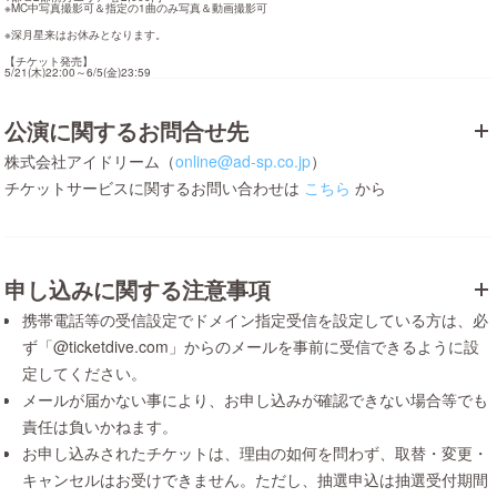
※MC中写真撮影可＆指定の1曲のみ写真＆動画撮影可
※深月星来はお休みとなります。
【チケット発売】

5/21(木)22:00～6/5(金)23:59
公演に関するお問合せ先
株式会社アイドリーム（
online@ad-sp.co.jp
）
チケットサービスに関するお問い合わせは
こちら
から
申し込みに関する注意事項
携帯電話等の受信設定でドメイン指定受信を設定している方は、必
ず「@ticketdive.com」からのメールを事前に受信できるように設
定してください。
メールが届かない事により、お申し込みが確認できない場合等でも
責任は負いかねます。
お申し込みされたチケットは、理由の如何を問わず、取替・変更・
キャンセルはお受けできません。ただし、抽選申込は抽選受付期間