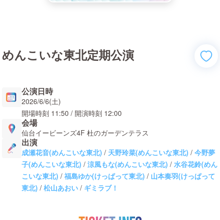
めんこいな東北定期公演
公演日時
2026/6/6(土)
開場時刻
11:50
/ 開演時刻
12:00
会場
仙台イービーンズ4F 杜のガーデンテラス
出演
成瀬花音(めんこいな東北)
/
天野玲菜(めんこいな東北)
/
今野夢
子(めんこいな東北)
/
涼風もな(めんこいな東北)
/
水谷花鈴(めん
こいな東北)
/
福島ゆか(けっぱって東北)
/
山本奏羽(けっぱって
東北)
/
松山あおい
/
ギミラブ！