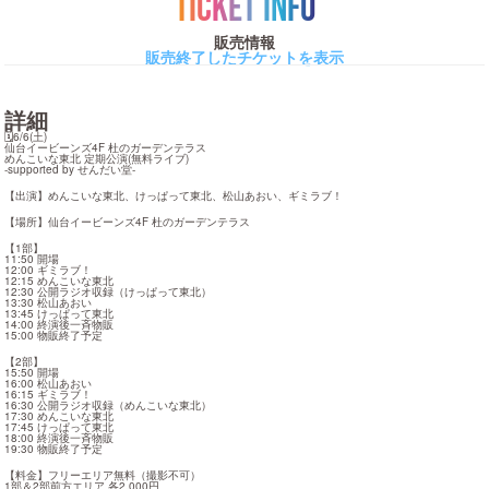
TICKET INFO
販売情報
販売終了したチケットを表示
詳細
🗓️6/6(土)

仙台イービーンズ4F 杜のガーデンテラス

めんこいな東北 定期公演(無料ライブ)

-supported by せんだい堂-
【出演】めんこいな東北、けっぱって東北、松山あおい、ギミラブ！
【場所】仙台イービーンズ4F 杜のガーデンテラス
【1部】

11:50 開場

12:00 ギミラブ！

12:15 めんこいな東北

12:30 公開ラジオ収録（けっぱって東北）

13:30 松山あおい

13:45 けっぱって東北

14:00 終演後一斉物販

15:00 物販終了予定
【2部】

15:50 開場

16:00 松山あおい

16:15 ギミラブ！

16:30 公開ラジオ収録（めんこいな東北）

17:30 めんこいな東北

17:45 けっぱって東北

18:00 終演後一斉物販

19:30 物販終了予定
【料金】フリーエリア無料（撮影不可）

1部＆2部前方エリア 各2,000円
