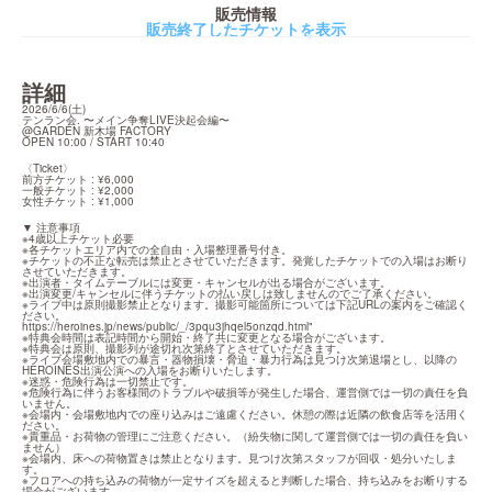
販売情報
販売終了したチケットを表示
詳細
2026/6/6(土)

テンラン会. 〜メイン争奪LIVE決起会編〜

@GARDEN 新木場 FACTORY

OPEN 10:00 / START 10:40
〈Ticket〉

前方チケット : ¥6,000

一般チケット : ¥2,000

女性チケット : ¥1,000
▼ 注意事項

※4歳以上チケット必要

※各チケットエリア内での全自由・入場整理番号付き。

※チケットの不正な転売は禁止とさせていただきます。発覚したチケットでの入場はお断り
させていただきます。

※出演者・タイムテーブルには変更・キャンセルが出る場合がございます。

※出演変更/キャンセルに伴うチケットの払い戻しは致しませんのでご了承ください。

※ライブ中は原則撮影禁止となります。撮影可能箇所については下記URLの案内をご確認く
https://heroines.jp/news/public/_/3pqu3jhqel5onzqd.html
"

※特典会時間は表記時間から開始・終了共に変更となる場合がございます。

※特典会は原則、撮影列が途切れ次第終了とさせていただきます。

※ライブ会場敷地内での暴言・器物損壊・脅迫・暴力行為は見つけ次第退場とし、以降の
HEROINES出演公演への入場をお断りいたします。

※迷惑・危険行為は一切禁止です。

※危険行為に伴うお客様間のトラブルや破損等が発生した場合、運営側では一切の責任を負
いません。

※会場内・会場敷地内での座り込みはご遠慮ください。休憩の際は近隣の飲食店等を活用く
ださい。

※貴重品・お荷物の管理にご注意ください。（紛失物に関して運営側では一切の責任を負い
ません）

※会場内、床への荷物置きは禁止となります。見つけ次第スタッフが回収・処分いたしま
す。

※フロアへの持ち込みの荷物が一定サイズを超えると判断した場合、持ち込みをお断りする
場合がございます。
