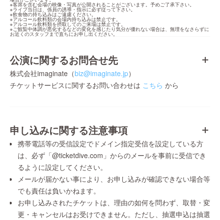
※客席を含む会場の映像・写真が公開されることがございます。予めご了承下さい。

※ライブ当日は、係員の誘導・指示に必ず従って下さい。

※飲食物の持ち込みはご遠慮ください。

※アルコール飲料類の会場内持ち込みは禁止です。

※アルコール飲料類を摂取してのご来場は禁止です。

※ご観覧中体調が悪化するなどの変化を感じたり気分が優れない場合は、無理をなさらずに
お近くのスタッフまで直ちにお申し出ください。
公演に関するお問合せ先
株式会社imaginate（
biz@imaginate.jp
）
チケットサービスに関するお問い合わせは
こちら
から
申し込みに関する注意事項
携帯電話等の受信設定でドメイン指定受信を設定している方
は、必ず「@ticketdive.com」からのメールを事前に受信でき
るように設定してください。
メールが届かない事により、お申し込みが確認できない場合等
でも責任は負いかねます。
お申し込みされたチケットは、理由の如何を問わず、取替・変
更・キャンセルはお受けできません。ただし、抽選申込は抽選