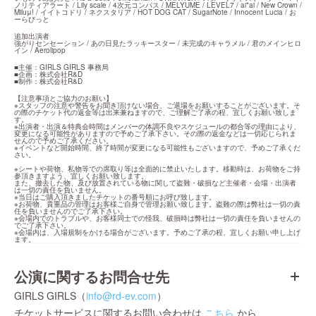
ノリティアラート / Lily scale / 4次元コンパス / MELYUME / LEVEL7 / ai*ai / New Crown / 
Miluμ! / イイトコドリ / ネクスタリア / HOT DOG CAT / SugarNote / Innocent Lucia / お
ーらびっと
追加出演者

強がりセンセーション / あの日見たラッキースター / 未完成のキャラメル / 君のメインヒロ
イン / Aerolipop
■主催：GIRLS GIRLS 事務局

■企画：株式会社R&D

■制作：株式会社R&D
【注意事項とご協力のお願い】

※スタッフの注意や警告をお聞き頂けない場合、ご退場をお願いすることがございます。そ
の際のチケット代の返金等は出来兼ねますので、ご理解ご了承の程、宜しくお願い致しま
す。

※出演者・出演＆特典会時間はメンバーの体調不良やスケジュールの都合等の理由により、
変更になる可能性がありますので予めご了承下さい。その際の返金などは一切応じられま
せんので予めご了承ください。

※イベントなど開始時間、終了時間が変更になる可能性もございますので、予めご了承くだ
さい。
※シートや荷物、私物等での席取り等は全面的に禁止いたします。移動時は、お荷物をご持
参頂きますよう、宜しくお願い致します。

また、撤去した物、及び放置されている物に関して盗難・破損など主催者・会場・出演者
は一切の責任を負いません。

※当日はご購入頂きましたチケットの番号順にお呼び致します。

※お荷物、貴重品の管理はお客様ご自身で管理お願い致します。盗難の際は弊社は一切の責
任を負いませんのでご了承下さい。

※会場内でのトラブルや、お客様同士での怪我、破損時は弊社は一切の責任を負いませんの
でご了承下さい。

※会場内は、入場規制をかける場合がございます。予めご了承の程、宜しくお願い申し上げ
ます。
公演に関するお問合せ先
GIRLS GIRLS（
info@rd-ev.com
）
チケットサービスに関するお問い合わせは
こちら
から