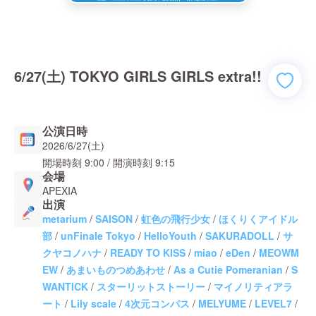
6/27(土) TOKYO GIRLS GIRLS extra!!
公演日時
2026/6/27(土)
開場時刻
9:00
/ 開演時刻
9:15
会場
APEXIA
出演
metarium
/
SAISON
/
虹色の飛行少女
/
ほくりくアイドル
部
/
unFinale Tokyo
/
HelloYouth
/
SAKURADOLL
/
サ
クヤコノハナ
/
READY TO KISS
/
miao
/
eDen
/
MEOWM
EW
/
あまいものつめあわせ
/
As a Cutie Pomeranian
/
S
WANTICK
/
スターリットストーリー
/
マイノリティアラ
ート
/
Lily scale
/
4次元コンパス
/
MELYUME
/
LEVEL7
/