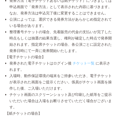
発券方法（電子チケットあるいは紙チケット）につきましては
申込画面で「発券方法」として表示された内容に基づきます。
なお、発券方法は申込完了後に変更することはできません。
公演によっては、選択できる発券方法があらかじめ指定されて
いる場合があります。
整理番号チケットの場合、先着販売の代金の支払いが完了した
時点もしくは抽選の結果当選し、権利が確定した時点で発券開
始されます。指定席チケットの場合、各公演ごとに設定された
発券日時にて一斉に発券開始いたします。
【電子チケットの場合】
発券された電子チケットはログイン後
チケット一覧
に表示さ
れます。
入場時、動作保証環境の端末をご持参いただき、電子チケット
が表示された画面をご提示ください。係員がチケット画面を操
作した後、ご入場いただけます。
チケット画面のスクリーンショット及び印刷した紙等をご提示
いただいた場合は入場をお断りさせていただく場合がございま
す。
【紙チケットの場合】