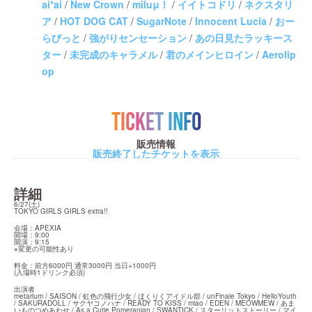
ai*ai
/
New Crown
/
miluμ！
/
イイトコドリ
/
ネクスタリ
ア
/
HOT DOG CAT
/
SugarNote
/
Innocent Lucia
/
おー
らびっと
/
強がりセンセーション
/
あの日見たラッキース
ター
/
未完成のキャラメル
/
君のメインヒロイン
/
Aerolip
op
TICKET INFO
販売情報
販売終了したチケットを表示
詳細
6/27(土)

TOKYO GIRLS GIRLS extra!!
会場：APEXIA

開場：9:00

開演：9:15

※変更の可能性あり
料金：前方6000円 通常3000円 当日+1000円

(入場時1ドリンク必須)
出演者

metarium / SAISON / 虹色の飛行少女 / ほくりくアイドル部 / unFinale Tokyo / HelloYouth 
/ SAKURADOLL / サクヤコノハナ / READY TO KISS / miao / EDEN / MEOWMEW / あま
いものつめあわせ / As a Cutie Pomeranian / SWANTICK / スターリットストーリー / マイ