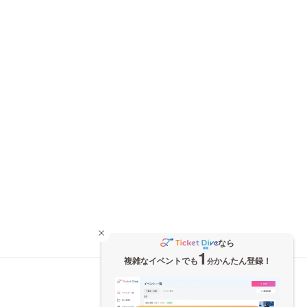
なら
1
複雑なイベントでも
かんたん登録！
分