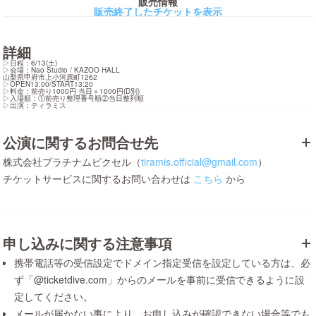
販売情報
販売終了したチケットを表示
詳細
▷日程：6/13(土)

▷会場：Nao Studio / KAZOO HALL

山梨県甲府市上小河原町1262

▷OPEN13:00/START13:20

▷料金：前売り1000円 当日＋1000円(D別)

▷入場順：①前売り整理番号順②当日整列順

▷出演：ティラミス
公演に関するお問合せ先
株式会社プラチナムピクセル（
tiramis.official@gmail.com
）
チケットサービスに関するお問い合わせは
こちら
から
申し込みに関する注意事項
携帯電話等の受信設定でドメイン指定受信を設定している方は、必
ず「@ticketdive.com」からのメールを事前に受信できるように設
定してください。
メールが届かない事により、お申し込みが確認できない場合等でも