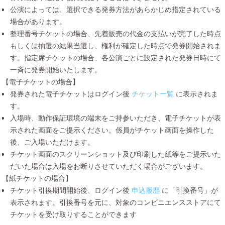
公演によっては、選択できる発券方法があらかじめ指定されている
場合があります。
整理番号チケットの場合、先着販売の代金の支払いが完了した時点
もしくは抽選の結果当選し、権利が確定した時点で発券開始されま
す。指定席チケットの場合、各公演ごとに設定された発券日時にて
一斉に発券開始いたします。
【電子チケットの場合】
発券された電子チケットはログイン後
チケット一覧
に表示されま
す。
入場時、動作保証環境の端末をご持参いただき、電子チケットが表
示された画面をご提示ください。係員がチケット画面を操作した
後、ご入場いただけます。
チケット画面のスクリーンショット及び印刷した紙等をご提示いた
だいた場合は入場をお断りさせていただく場合がございます。
【紙チケットの場合】
チケット引換期間開始後、ログイン後
申込履歴
に「引換番号」が
表示されます。引換番号を元に、対象のコンビニエンスストアにて
チケットを受け取りすることができます