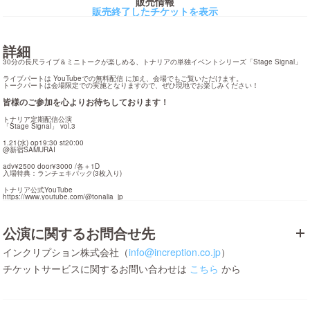
販売情報
販売終了したチケットを表示
詳細
30分の長尺ライブ＆ミニトークが楽しめる、トナリアの単独イベントシリーズ「Stage Signal」
ライブパートは YouTubeでの無料配信 に加え、会場でもご覧いただけます。

トークパートは会場限定での実施となりますので、ぜひ現地でお楽しみください！
皆様のご参加を心よりお待ちしております！
トナリア定期配信公演

「Stage Signal」 vol.3
1.21(水) op19:30 st20:00

@新宿SAMURAI
adv¥2500 door¥3000 /各＋1D

入場特典：ランチェキパック(3枚入り)
https://www.youtube.com/@tonalia_jp
公演に関するお問合せ先
インクリプション株式会社（
info@increption.co.jp
）
チケットサービスに関するお問い合わせは
こちら
から