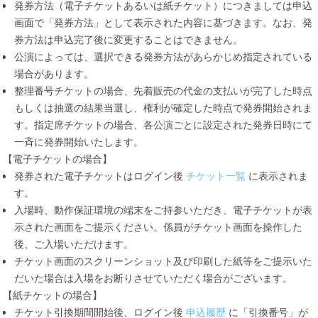
発券方法（電子チケットあるいは紙チケット）につきましては申込
画面で「発券方法」として表示された内容に基づきます。なお、発
券方法は申込完了後に変更することはできません。
公演によっては、選択できる発券方法があらかじめ指定されている
場合があります。
整理番号チケットの場合、先着販売の代金の支払いが完了した時点
もしくは抽選の結果当選し、権利が確定した時点で発券開始されま
す。指定席チケットの場合、各公演ごとに設定された発券日時にて
一斉に発券開始いたします。
【電子チケットの場合】
発券された電子チケットはログイン後
チケット一覧
に表示されま
す。
入場時、動作保証環境の端末をご持参いただき、電子チケットが表
示された画面をご提示ください。係員がチケット画面を操作した
後、ご入場いただけます。
チケット画面のスクリーンショット及び印刷した紙等をご提示いた
だいた場合は入場をお断りさせていただく場合がございます。
【紙チケットの場合】
チケット引換期間開始後、ログイン後
申込履歴
に「引換番号」が