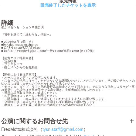
販売情報
販売終了したチケットを表示
詳細
強がりセンセーション単独公演
『背中を越えて、終わらない明日へ』
■ 2026年2月10日（火）

■渋谷duo music exchange

■ OPEN 18:30/START19:00

■ 前方エリア(特典付き)¥10.,000/一般¥1,500/当日+¥500 (各+1D代)
【前方エリア特典内容】

・定点映像

・ファストパス

・推しメンからのお礼動画
【開催における注意事項】

・オールスタンディング公演になります。

・スタッフの指示に従っていただけない方は退場いただくことがございます。その際のチケットの
払い戻しは致しませんのであらかじめご了承ください。

・モッシュ、ダイブ、リフト他危険行為は禁止とさせて頂きます。そのような行為によりケガ・事
故等発生した場合は当事者同士で協議を頂き、主催者は関与致しかねます。

・過度な場所取り行為はご遠慮ください。

・お手荷物はロッカーをご利用ください。

・ご購入者様、ご本人様のご来場をしていただきますようにお願い致します。

・公演終了後、会場を出られた方は溜まらずに解散をお願い致します。

・出待ち、入り待ち等、近隣の方の迷惑になる行為はお辞め下さい。
公演に関するお問合せ先
FreoMotto株式会社（
tysn.staff@gmail.com
）