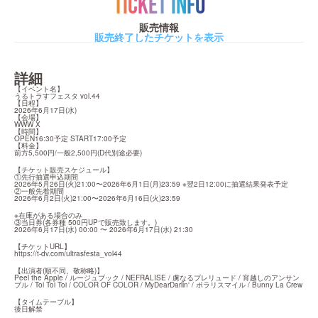
TICKET INFO
販売情報
販売終了したチケットを表示
詳細
【イベント名】

うるトラすフェスタ vol.44

【日程】

2026年6月17日(水)

【会場】

WWW X

【時間】

OPEN16:30予定 START17:00予定

【料金】

前方5,500円/一般2,500円(D代別途必要)
【チケット販売スケジュール】

①先行抽選申込期間

2026年5月26日(火)21:00〜2026年6月1日(月)23:59 ※翌2日12:00に抽選結果発表予定

②一般先着期間

2026年6月2日(火)21:00〜2026年6月16日(火)23:59
※在庫がある場合のみ

③当日券(各券種 500円UPで販売致します。)

2026年6月17日(水) 00:00 〜 2026年6月17日(水) 21:30
https://t-dv.com/ultrasfesta_vol44
【出演者(順不同、敬称略)】

Peel the Apple / ルージュブック / NEFRALISE / 虜なるプレリュード / 宵越しのアンサン
ブル / Toi Toi Toi / COLOR OF COLOR / MyDearDarlin' / ポラリスマイル / Bunny La Crew
【タイムテーブル】

後日解禁