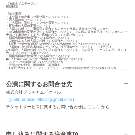
【物販タイムテーブル】

後日解禁
【禁止事項】

・本公演では声出し公演公演となっております。

・再⼊場は禁⽌となります。

・ご⼊場時、別途ドリンク代が必要となります。

・泥酔者の⼊場は不可となります。

・⼊場をお断り、ご退場頂く場合でもチケット代等の返⾦は⼀切致しません。

・急遽出演者の変更が発⽣する場合がございます。その際の返⾦対応はございませんので
予めご了承頂けますようご理解の程宜しくお願い致します。

・開場/開演時間は変更となる場合がございます。

・発熱のある⽅は⼊場をお断りする場合がございます。

・LIVE 中の他のお客様への迷惑となる⾏為は禁⽌させていただいております。

・⼊場時に⾝分証名書確認をランダムに⾏う可能性がございます。ご提⽰頂け

ない場合、⼊場はお断りさせて頂く場合もございます。その場合、チケットの払い戻しは
致しませんのでご了承ください。

・開場/開演時間は変更となる場合がございます。

■以下⾏為にあたる⽅はご退場いただく場合がございます。

・スタッフの指⽰に従っていただけない⽅。

・許可がない録⾳、動画撮影、写真撮影。

・LIVE 中のダイブ、リフト、モッシュ、その他お客様の迷惑となる⾏為を⾏う⽅。
公演に関するお問合せ先
株式会社プラチナムピクセル
（
platinumpixel.official@gmail.com
）
チケットサービスに関するお問い合わせは
こちら
から
申し込みに関する注意事項