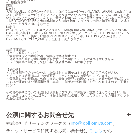
※一般観覧無料

[出演]

Day1）

大宮I☆DOLL／点染テンセイ少女。／強くてにゅーげーむ／BANZAI JAPAN／Lapis／キュ
ン！？恋堕ちキューピッド／レッスントゥミー／いつだって青い春。／てんしめし！／あ
いすなっつ／キミニハネ／あくまで天使／Sistersあにま／蓋然性オルトイズム／七星七愛
／NEOTOKYO-TRIBE／HyperMelty／Sparkly Mints／ヴィランの掟／撫子の音返し／縷々
／ひとつキラリ／ゆにきゅーと

Day2）

にっぽんワチャチャ／LUCY／ミリオン!~ Million Heaven Tokyo~／エラバレシ／MOON 
RABBiTS／美味しい水玉／MEMORI／撫子の音返し／ミニワチャ／THE POWER／7テン
フィーバーズ！／美味しい贖罪／SoRaLis／ティアラボ／FADEIN＋／きみはれ。／
HyperMelty／LEVEL7／Miluμ!／はじまりのクラリティ
※※注意事項※※

【ライブ観覧について】

・最前管理などの迷惑行為、危険な行為は禁止です

　発見された場合は即時退出頂きます、その場合チケットの返金は致しません

・ライブ撮影に関しましては、各出演者様のルールに準じます
【その他】

・お客様都合でのキャンセル、返金は対応出来かねますので予めご了承ください。

・イベントは諸事情により急遽変更、キャンセルになる場合がございます。

・貴重品を含む荷物は、各自ご自身の責任で管理をお願いします。盗難や紛失等に関しま
しては出演者および所属事務所、会場、主催者は一切の責任を負いかねますのでご了承く
ださい
その他の事柄についても当日は係員およびスタッフの指示・注意に従ってください、指
示・注意に従っていただけない場合は強制的に退場していただきます。その場合チケット
の返金は致しません
公演に関するお問合せ先
株式会社ドリーミングワークス（
info@idoll-omiya.com
）
チケットサービスに関するお問い合わせは
こちら
から