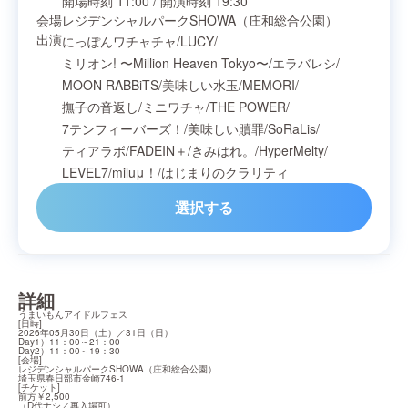
開場時刻
11:00
/
開演時刻
19:30
会場
レジデンシャルパークSHOWA（庄和総合公園）
出演
にっぽんワチャチャ
/
LUCY
/
ミリオン! 〜Million Heaven Tokyo〜
/
エラバレシ
/
MOON RABBiTS
/
美味しい水玉
/
MEMORI
/
撫子の音返し
/
ミニワチャ
/
THE POWER
/
7テンフィーバーズ！
/
美味しい贖罪
/
SoRaLis
/
ティアラボ
/
FADEIN＋
/
きみはれ。
/
HyperMelty
/
LEVEL7
/
miluμ！
/
はじまりのクラリティ
選択する
詳細
うまいもんアイドルフェス

[日時]

2026年05月30日（土）／31日（日）

Day1）11：00～21：00

Day2）11：00～19：30

[会場]

レジデンシャルパークSHOWA（庄和総合公園）

埼玉県春日部市金崎746-1

[チケット]

前方￥2,500

（D代ナシ／再入場可）
