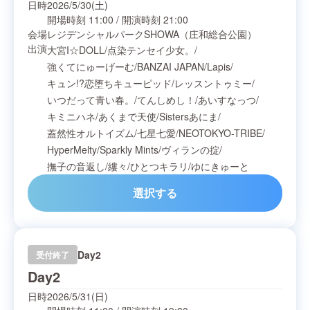
日時
2026/5/30(土)
開場時刻
11:00
/
開演時刻
21:00
会場
レジデンシャルパークSHOWA（庄和総合公園）
出演
大宮I☆DOLL
/
点染テンセイ少女。
/
強くてにゅーげーむ
/
BANZAI JAPAN
/
Lapis
/
キュン!?恋堕ちキューピッド
/
レッスントゥミー
/
いつだって青い春。
/
てんしめし！
/
あいすなっつ
/
キミニハネ
/
あくまで天使
/
Sistersあにま
/
蓋然性オルトイズム
/
七星七愛
/
NEOTOKYO-TRIBE
/
HyperMelty
/
Sparkly Mints
/
ヴィランの掟
/
撫子の音返し
/
縷々
/
ひとつキラリ
/
ゆにきゅーと
選択する
Day2
受付終了
Day2
日時
2026/5/31(日)