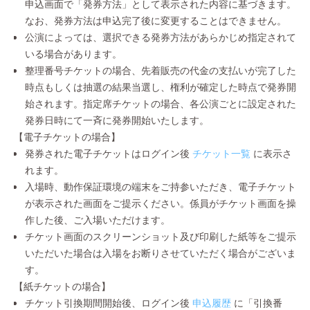
申込画面で「発券方法」として表示された内容に基づきます。
なお、発券方法は申込完了後に変更することはできません。
公演によっては、選択できる発券方法があらかじめ指定されて
いる場合があります。
整理番号チケットの場合、先着販売の代金の支払いが完了した
時点もしくは抽選の結果当選し、権利が確定した時点で発券開
始されます。指定席チケットの場合、各公演ごとに設定された
発券日時にて一斉に発券開始いたします。
【電子チケットの場合】
発券された電子チケットはログイン後
チケット一覧
に表示さ
れます。
入場時、動作保証環境の端末をご持参いただき、電子チケット
が表示された画面をご提示ください。係員がチケット画面を操
作した後、ご入場いただけます。
チケット画面のスクリーンショット及び印刷した紙等をご提示
いただいた場合は入場をお断りさせていただく場合がございま
す。
【紙チケットの場合】
チケット引換期間開始後、ログイン後
申込履歴
に「引換番