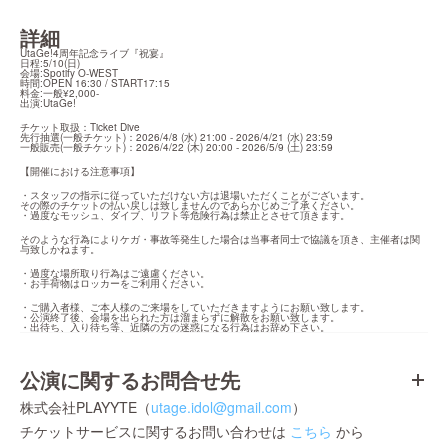
詳細
UtaGe!4周年記念ライブ『祝宴』

日程:5/10(日)

会場:Spotify O-WEST

時間:OPEN 16:30 / START17:15

料金:一般¥2,000-

出演:UtaGe!
チケット取扱：Ticket Dive

先行抽選(一般チケット)：2026/4/8 (水) 21:00 - 2026/4/21 (水) 23:59

一般販売(一般チケット)：2026/4/22 (木) 20:00 - 2026/5/9 (土) 23:59
【開催における注意事項】
・スタッフの指示に従っていただけない方は退場いただくことがございます。

その際のチケットの払い戻しは致しませんのであらかじめご了承ください。

・過度なモッシュ、ダイブ、リフト等危険行為は禁止とさせて頂きます。
そのような行為によりケガ・事故等発生した場合は当事者同士で協議を頂き、主催者は関
与致しかねます。
・過度な場所取り行為はご遠慮ください。

・お手荷物はロッカーをご利用ください。
・ご購入者様、ご本人様のご来場をしていただきますようにお願い致します。

・公演終了後、会場を出られた方は溜まらずに解散をお願い致します。

・出待ち、入り待ち等、近隣の方の迷惑になる行為はお辞め下さい。
公演に関するお問合せ先
株式会社PLAYYTE（
utage.idol@gmail.com
）
チケットサービスに関するお問い合わせは
こちら
から