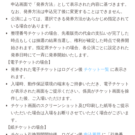
申込画面で「発券方法」として表示された内容に基づきます。
なお、発券方法は申込完了後に変更することはできません。
公演によっては、選択できる発券方法があらかじめ指定されて
いる場合があります。
整理番号チケットの場合、先着販売の代金の支払いが完了した
時点もしくは抽選の結果当選し、権利が確定した時点で発券開
始されます。指定席チケットの場合、各公演ごとに設定された
発券日時にて一斉に発券開始いたします。
【電子チケットの場合】
発券された電子チケットはログイン後
チケット一覧
に表示さ
れます。
入場時、動作保証環境の端末をご持参いただき、電子チケット
が表示された画面をご提示ください。係員がチケット画面を操
作した後、ご入場いただけます。
チケット画面のスクリーンショット及び印刷した紙等をご提示
いただいた場合は入場をお断りさせていただく場合がございま
す。
【紙チケットの場合】
チケット引換期間開始後、ログイン後
申込履歴
に「引換番