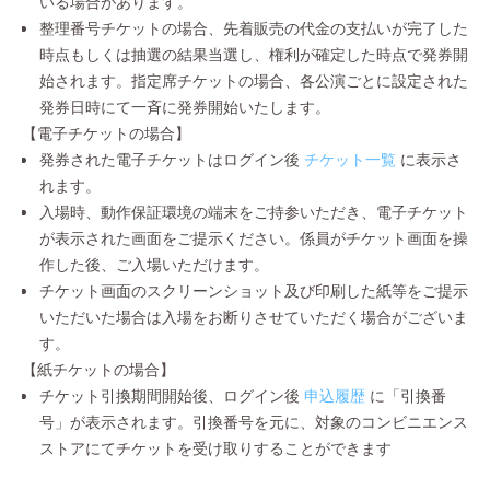
いる場合があります。
整理番号チケットの場合、先着販売の代金の支払いが完了した
時点もしくは抽選の結果当選し、権利が確定した時点で発券開
始されます。指定席チケットの場合、各公演ごとに設定された
発券日時にて一斉に発券開始いたします。
【電子チケットの場合】
発券された電子チケットはログイン後
チケット一覧
に表示さ
れます。
入場時、動作保証環境の端末をご持参いただき、電子チケット
が表示された画面をご提示ください。係員がチケット画面を操
作した後、ご入場いただけます。
チケット画面のスクリーンショット及び印刷した紙等をご提示
いただいた場合は入場をお断りさせていただく場合がございま
す。
【紙チケットの場合】
チケット引換期間開始後、ログイン後
申込履歴
に「引換番
号」が表示されます。引換番号を元に、対象のコンビニエンス
ストアにてチケットを受け取りすることができます