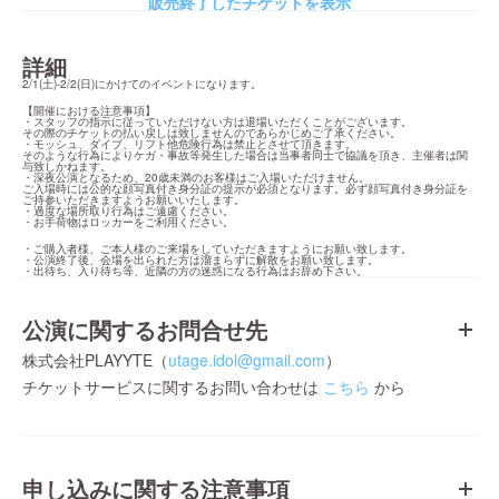
販売終了したチケットを表示
詳細
2/1(土)-2/2(日)にかけてのイベントになります。
【開催における注意事項】

・スタッフの指示に従っていただけない方は退場いただくことがございます。

その際のチケットの払い戻しは致しませんのであらかじめご了承ください。

・モッシュ、ダイブ、リフト他危険行為は禁止とさせて頂きます。

そのような行為によりケガ・事故等発生した場合は当事者同士で協議を頂き、主催者は関
与致しかねます。

・深夜公演となるため、20歳未満のお客様はご入場いただけません。

ご入場時には公的な顔写真付き身分証の提示が必須となります。必ず顔写真付き身分証を
ご持参いただきますようお願いいたします。

・過度な場所取り行為はご遠慮ください。

・お手荷物はロッカーをご利用ください。
・ご購入者様、ご本人様のご来場をしていただきますようにお願い致します。

・公演終了後、会場を出られた方は溜まらずに解散をお願い致します。

・出待ち、入り待ち等、近隣の方の迷惑になる行為はお辞め下さい。
公演に関するお問合せ先
株式会社PLAYYTE（
utage.idol@gmail.com
）
チケットサービスに関するお問い合わせは
こちら
から
申し込みに関する注意事項