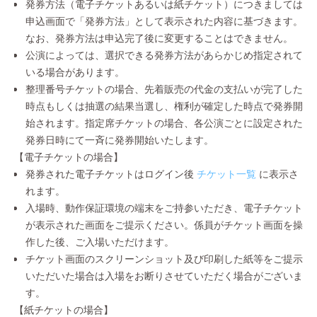
発券方法（電子チケットあるいは紙チケット）につきましては
申込画面で「発券方法」として表示された内容に基づきます。
なお、発券方法は申込完了後に変更することはできません。
公演によっては、選択できる発券方法があらかじめ指定されて
いる場合があります。
整理番号チケットの場合、先着販売の代金の支払いが完了した
時点もしくは抽選の結果当選し、権利が確定した時点で発券開
始されます。指定席チケットの場合、各公演ごとに設定された
発券日時にて一斉に発券開始いたします。
【電子チケットの場合】
発券された電子チケットはログイン後
チケット一覧
に表示さ
れます。
入場時、動作保証環境の端末をご持参いただき、電子チケット
が表示された画面をご提示ください。係員がチケット画面を操
作した後、ご入場いただけます。
チケット画面のスクリーンショット及び印刷した紙等をご提示
いただいた場合は入場をお断りさせていただく場合がございま
す。
【紙チケットの場合】