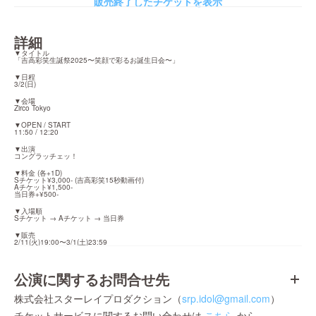
販売終了したチケットを表示
詳細
▼タイトル

「吉高彩笑生誕祭2025〜笑顔で彩るお誕生日会〜」
▼日程

3/2(日)
▼会場

Zirco Tokyo
▼OPEN / START

11:50 / 12:20
▼出演

コングラッチェッ！
▼料金 (各+1D)

Sチケット¥3,000- (吉高彩笑15秒動画付)

Aチケット¥1,500-

当日券+¥500-
▼入場順

Sチケット → Aチケット → 当日券
▼販売

2/11(火)19:00〜3/1(土)23:59
公演に関するお問合せ先
株式会社スターレイプロダクション（
srp.idol@gmail.com
）
チケットサービスに関するお問い合わせは
こちら
から