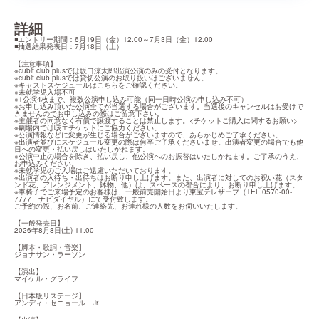
詳細
◾️エントリー期間：6月19日（金）12:00～7月3日（金）12:00

◾️抽選結果発表日：7月18日（土）
【注意事項】

※cubit club plusでは坂口涼太郎出演公演のみの受付となります。

※cubit club plusでは貸切公演のお取り扱いはございません。

※キャストスケジュールは
こちら
をご確認ください。

※未就学児入場不可

※1公演4枚まで、複数公演申し込み可能（同一日時公演の申し込み不可）

※お申し込み頂いた公演全てが当選する場合がございます。当選後のキャンセルはお受けで
きませんのでお申し込みの際はご留意下さい。

※主催者の同意なく有償で譲渡することは禁止します。
<チケットご購入に関するお願い>
※劇場内では咳エチケットにご協力ください。

※公演情報などに変更が生じる場合がございますので、あらかじめご了承ください。

※出演者並びにスケジュール変更の際は何卒ご了承くださいませ。出演者変更の場合でも他
日への変更・払い戻しはいたしかねます。

※公演中止の場合を除き、払い戻し、他公演へのお振替はいたしかねます。ご了承のうえ、
お申込みください。

※未就学児のご入場はご遠慮いただいております。

※出演者の入待ち・出待ちはお断り申し上げます。また、出演者に対してのお祝い花（スタ
ンド花、アレンジメント、鉢物、他）は、スペースの都合により、お断り申し上げます。

※車椅子でご来場予定のお客様は、一般前売開始日より東宝テレザーブ（TEL.0570-00-
7777　ナビダイヤル）にて受付致します。

ご予約の際、お名前、ご連絡先、お連れ様の人数をお伺いいたします。
【一般発売日】

2026年8月8日(土) 11:00
【脚本・歌詞・音楽】

ジョナサン・ラーソン
【演出】

マイケル・グライフ
【日本版リステージ】

アンディ・セニョール　Jr.