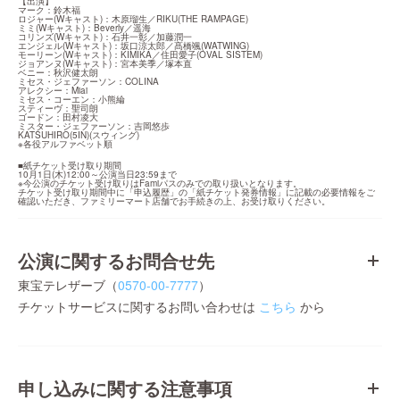
【出演】

マーク：鈴木福

ロジャー(Wキャスト)：木原瑠生／RIKU(THE RAMPAGE)

ミミ(Wキャスト)：Beverly／遥海

コリンズ(Wキャスト)：石井一彰／加藤潤一

エンジェル(Wキャスト)：坂口涼太郎／髙橋颯(WATWING)

モーリーン(Wキャスト)：KIMIKA／住田愛子(OVAL SISTEM)

ジョアンヌ(Wキャスト)：宮本美季／塚本直

ベニー：秋沢健太朗

ミセス・ジェファーソン：COLINA

アレクシー：Miai

ミセス・コーエン：小熊綸

スティーヴ：聖司朗

ゴードン：田村凌大

ミスター・ジェファーソン：吉岡悠歩

KATSUHIRO(5IN)(スウィング)

※各役アルファベット順
■紙チケット受け取り期間

10月1日(木)12:00～公演当日23:59まで

※今公演のチケット受け取りはFamiパスのみでの取り扱いとなります。

チケット受け取り期間中に「申込履歴」の「紙チケット発券情報」に記載の必要情報をご
確認いただき、ファミリーマート店舗でお手続きの上、お受け取りください。
公演に関するお問合せ先
東宝テレザーブ（
0570-00-7777
）
チケットサービスに関するお問い合わせは
こちら
から
申し込みに関する注意事項