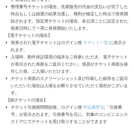
整理番号チケットの場合、先着販売の代金の支払いが完了した
時点もしくは抽選の結果当選し、権利が確定した時点で発券開
始されます。指定席チケットの場合、各公演ごとに設定された
発券日時にて一斉に発券開始いたします。
【電子チケットの場合】
発券された電子チケットはログイン後
チケット一覧
に表示さ
れます。
入場時、動作保証環境の端末をご持参いただき、電子チケット
が表示された画面をご提示ください。係員がチケット画面を操
作した後、ご入場いただけます。
チケット画面のスクリーンショット及び印刷した紙等をご提示
いただいた場合は入場をお断りさせていただく場合がございま
す。
【紙チケットの場合】
チケット引換期間開始後、ログイン後
申込履歴
に「引換番
号」が表示されます。引換番号を元に、対象のコンビニエンス
ストアにてチケットを受け取りすることができます