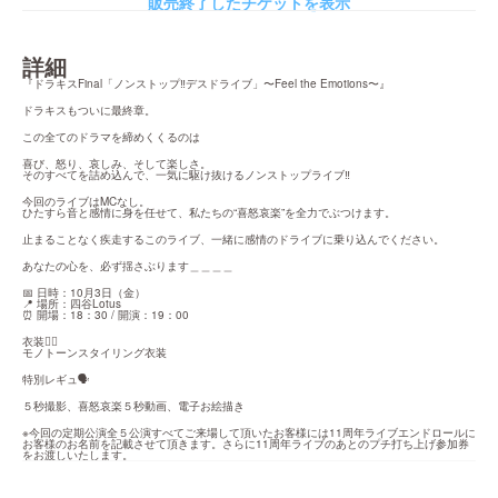
販売終了したチケットを表示
詳細
『ドラキスFinal「ノンストップ‼︎デスドライブ」〜Feel the Emotions〜』
ドラキスもついに最終章。
この全てのドラマを締めくくるのは
喜び、怒り、哀しみ、そして楽しさ。

そのすべてを詰め込んで、一気に駆け抜けるノンストップライブ‼️
今回のライブはMCなし。

ひたすら音と感情に身を任せて、私たちの“喜怒哀楽”を全力でぶつけます。
止まることなく疾走するこのライブ、一緒に感情のドライブに乗り込んでください。
あなたの心を、必ず揺さぶります＿＿＿＿
📅 日時：10月3日（金）

📍 場所：四谷Lotus

⏰ 開場：18：30 / 開演：19：00
衣装🤵‍♀️

モノトーンスタイリング衣装
特別レギュ🗣️
５秒撮影、喜怒哀楽５秒動画、電子お絵描き
※今回の定期公演全５公演すべてご来場して頂いたお客様には11周年ライブエンドロールに
お客様のお名前を記載させて頂きます。さらに11周年ライブのあとのプチ打ち上げ参加券
をお渡しいたします。