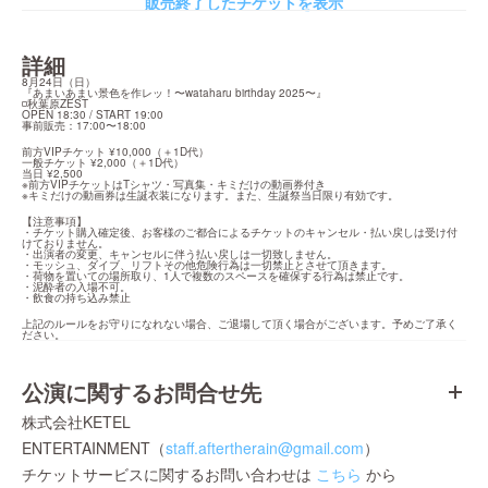
販売終了したチケットを表示
詳細
8月24日（日）

『あまいあまい景色を作レッ！〜wataharu birthday 2025〜』

◽️秋葉原ZEST

OPEN 18:30 / START 19:00

事前販売：17:00〜18:00
前方VIPチケット ¥10,000（＋1D代）

一般チケット ¥2,000（＋1D代）

当日 ¥2,500

※前方VIPチケットはTシャツ・写真集・キミだけの動画券付き

※キミだけの動画券は生誕衣装になります。また、生誕祭当日限り有効です。
【注意事項】

・チケット購入確定後、お客様のご都合によるチケットのキャンセル・払い戻しは受け付
けておりません。

・出演者の変更、キャンセルに伴う払い戻しは一切致しません。

・モッシュ、ダイブ、リフトその他危険行為は一切禁止とさせて頂きます。

・荷物を置いての場所取り、1人で複数のスペースを確保する行為は禁止です。

・泥酔者の入場不可。

・飲食の持ち込み禁止
上記のルールをお守りになれない場合、ご退場して頂く場合がございます。予めご了承く
ださい。
公演に関するお問合せ先
株式会社KETEL
ENTERTAINMENT（
staff.aftertherain@gmail.com
）
チケットサービスに関するお問い合わせは
こちら
から