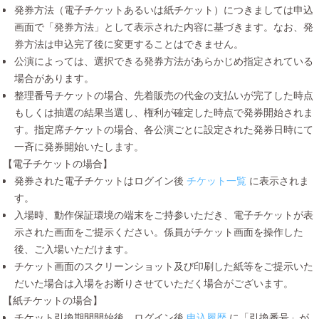
発券方法（電子チケットあるいは紙チケット）につきましては申込
画面で「発券方法」として表示された内容に基づきます。なお、発
券方法は申込完了後に変更することはできません。
公演によっては、選択できる発券方法があらかじめ指定されている
場合があります。
整理番号チケットの場合、先着販売の代金の支払いが完了した時点
もしくは抽選の結果当選し、権利が確定した時点で発券開始されま
す。指定席チケットの場合、各公演ごとに設定された発券日時にて
一斉に発券開始いたします。
【電子チケットの場合】
発券された電子チケットはログイン後
チケット一覧
に表示されま
す。
入場時、動作保証環境の端末をご持参いただき、電子チケットが表
示された画面をご提示ください。係員がチケット画面を操作した
後、ご入場いただけます。
チケット画面のスクリーンショット及び印刷した紙等をご提示いた
だいた場合は入場をお断りさせていただく場合がございます。
【紙チケットの場合】
チケット引換期間開始後、ログイン後
申込履歴
に「引換番号」が