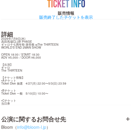
TICKET INFO
販売情報
販売終了したチケットを表示
詳細
2026年7月9日(木)

高田馬場CLUB PHASE

ギャロ十七周年祭-第壱夜-∞The THIRTEEN

WORLD'S END 2MAN SHOW
OPEN 18:00 / START 18:30

ADV ¥5,000- / DOOR ¥6,000
【出演】

ギャロ

The THIRTEEN
【チケット情報】

▪︎Aチケット

Ticket Dive 抽選　4/27(月) 22:00〜5/3(日) 23:59
▪︎Bチケット

Ticket Dive 一般　5/10(日) 10:00〜
▪︎Cチケット

当日券
公演に関するお問合せ先
Bloom（
info@bloom-l.jp
）