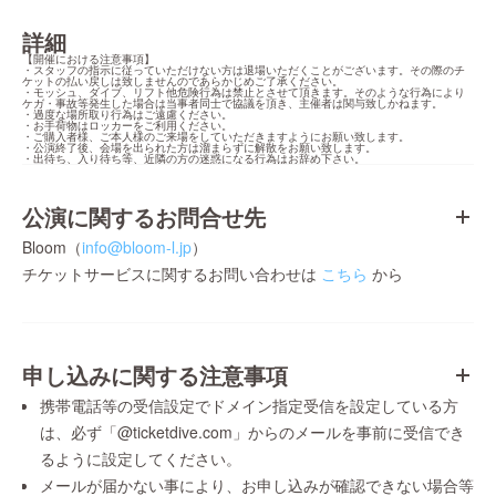
詳細
【開催における注意事項】

・スタッフの指示に従っていただけない方は退場いただくことがございます。その際のチ
ケットの払い戻しは致しませんのであらかじめご了承ください。

・モッシュ、ダイブ、リフト他危険行為は禁止とさせて頂きます。そのような行為により
ケガ・事故等発生した場合は当事者同士で協議を頂き、主催者は関与致しかねます。

・過度な場所取り行為はご遠慮ください。

・お手荷物はロッカーをご利用ください。

・ご購入者様、ご本人様のご来場をしていただきますようにお願い致します。

・公演終了後、会場を出られた方は溜まらずに解散をお願い致します。

・出待ち、入り待ち等、近隣の方の迷惑になる行為はお辞め下さい。
公演に関するお問合せ先
Bloom（
info@bloom-l.jp
）
チケットサービスに関するお問い合わせは
こちら
から
申し込みに関する注意事項
携帯電話等の受信設定でドメイン指定受信を設定している方
は、必ず「@ticketdive.com」からのメールを事前に受信でき
るように設定してください。
メールが届かない事により、お申し込みが確認できない場合等