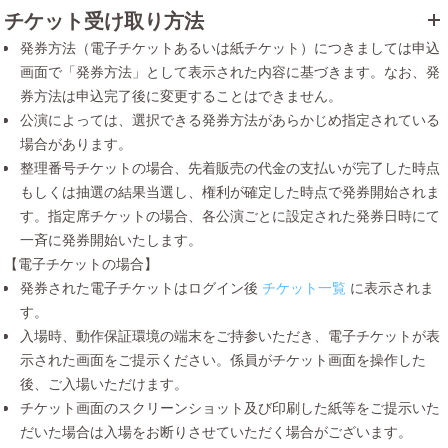
チケット受け取り方法
発券方法（電子チケットあるいは紙チケット）につきましては申込
画面で「発券方法」として表示された内容に基づきます。なお、発
券方法は申込完了後に変更することはできません。
公演によっては、選択できる発券方法があらかじめ指定されている
場合があります。
整理番号チケットの場合、先着販売の代金の支払いが完了した時点
もしくは抽選の結果当選し、権利が確定した時点で発券開始されま
す。指定席チケットの場合、各公演ごとに設定された発券日時にて
一斉に発券開始いたします。
【電子チケットの場合】
発券された電子チケットはログイン後
チケット一覧
に表示されま
す。
入場時、動作保証環境の端末をご持参いただき、電子チケットが表
示された画面をご提示ください。係員がチケット画面を操作した
後、ご入場いただけます。
チケット画面のスクリーンショット及び印刷した紙等をご提示いた
だいた場合は入場をお断りさせていただく場合がございます。