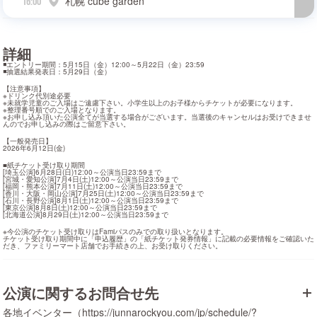
札幌 cube garden
16:00
詳細
◾️エントリー期間：5月15日（金）12:00～5月22日（金）23:59

◾️抽選結果発表日：5月29日（金）
【注意事項】

※ドリンク代別途必要

※未就学児童のご入場はご遠慮下さい。小学生以上のお子様からチケットが必要になります。

※整理番号順でのご入場となります。

※お申し込み頂いた公演全てが当選する場合がございます。当選後のキャンセルはお受けできませ
んのでお申し込みの際はご留意下さい。
【一般発売日】

2026年6月12日(金)
■紙チケット受け取り期間

[埼玉公演]6月28日(日)12:00～公演当日23:59まで

[宮城・愛知公演]7月4日(土)12:00～公演当日23:59まで

[福岡・熊本公演]7月11日(土)12:00～公演当日23:59まで

[香川・大阪・岡山公演]7月25日(土)12:00～公演当日23:59まで

[石川・長野公演]8月1日(土)12:00～公演当日23:59まで

[東京公演]8月8日(土)12:00～公演当日23:59まで

[北海道公演]8月29日(土)12:00～公演当日23:59まで
※今公演のチケット受け取りはFamiパスのみでの取り扱いとなります。

チケット受け取り期間中に「申込履歴」の「紙チケット発券情報」に記載の必要情報をご確認いた
だき、ファミリーマート店舗でお手続きの上、お受け取りください。
公演に関するお問合せ先
各地イベンター（https://junnarockyou.com/jp/schedule/?