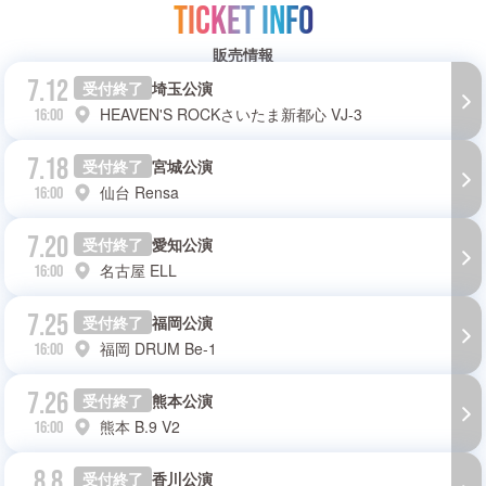
TICKET INFO
販売情報
7.12
受付終了
埼玉公演
HEAVEN'S ROCKさいたま新都心 VJ-3
16:00
7.18
受付終了
宮城公演
仙台 Rensa
16:00
7.20
受付終了
愛知公演
名古屋 ELL
16:00
7.25
受付終了
福岡公演
福岡 DRUM Be-1
16:00
7.26
受付終了
熊本公演
熊本 B.9 V2
16:00
8.8
受付終了
香川公演