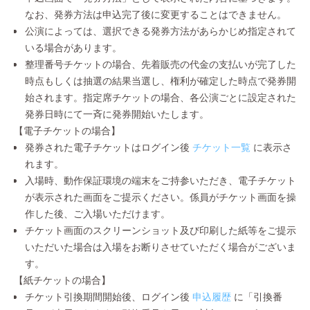
なお、発券方法は申込完了後に変更することはできません。
公演によっては、選択できる発券方法があらかじめ指定されて
いる場合があります。
整理番号チケットの場合、先着販売の代金の支払いが完了した
時点もしくは抽選の結果当選し、権利が確定した時点で発券開
始されます。指定席チケットの場合、各公演ごとに設定された
発券日時にて一斉に発券開始いたします。
【電子チケットの場合】
発券された電子チケットはログイン後
チケット一覧
に表示さ
れます。
入場時、動作保証環境の端末をご持参いただき、電子チケット
が表示された画面をご提示ください。係員がチケット画面を操
作した後、ご入場いただけます。
チケット画面のスクリーンショット及び印刷した紙等をご提示
いただいた場合は入場をお断りさせていただく場合がございま
す。
【紙チケットの場合】
チケット引換期間開始後、ログイン後
申込履歴
に「引換番