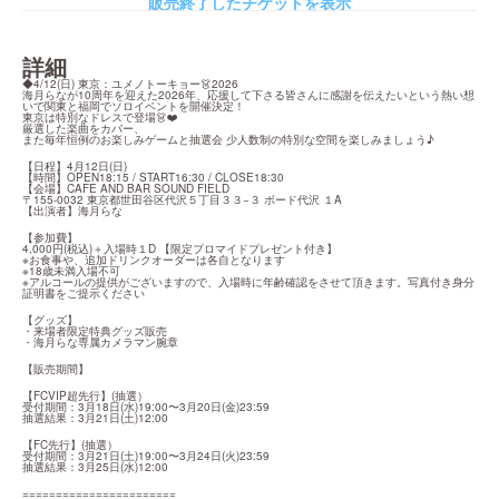
販売終了したチケットを表示
詳細
◆4/12(日) 東京：ユメノトーキョー👗2026

海月らなが10周年を迎えた2026年、応援して下さる皆さんに感謝を伝えたいという熱い想
いで関東と福岡でソロイベントを開催決定！

東京は特別なドレスで登場👗❤️

厳選した楽曲をカバー、

また毎年恒例のお楽しみゲームと抽選会 少人数制の特別な空間を楽しみましょう♪
【日程】4月12日(日)

【時間】OPEN18:15 / START16:30 / CLOSE18:30

【会場】CAFE AND BAR SOUND FIELD

〒155-0032 東京都世田谷区代沢５丁目３３−３ ボード代沢 １A

【出演者】海月らな
【参加費】

4,000円(税込)＋入場時１D 【限定プロマイドプレゼント付き】

※お食事や、追加ドリンクオーダーは各自となります

※18歳未満入場不可

※アルコールの提供がございますので、入場時に年齢確認をさせて頂きます。写真付き身分
証明書をご提示ください
【グッズ】

・来場者限定特典グッズ販売

・海月らな専属カメラマン腕章
【販売期間】
【FCVIP超先行】(抽選）

受付期間：3月18日(水)19:00〜3月20日(金)23:59

抽選結果：3月21日(土)12:00
【FC先行】(抽選）

受付期間：3月21日(土)19:00〜3月24日(火)23:59

抽選結果：3月25日(水)12:00
=======================
