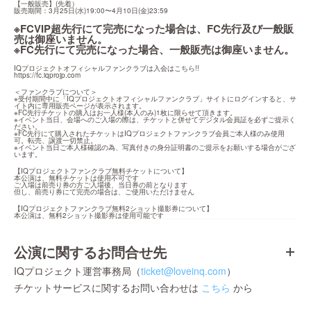
【一般販売】(先着）

販売期間：3月25日(水)19:00〜4月10日(金)23:59
※FCVIP超先行にて完売になった場合は、FC先行及び一般販
売は御座いません。

※FC先行にて完売になった場合、一般販売は御座いません。
https://fc.iqprojp.com
＜ファンクラブについて＞

※受付期間中に「IQプロジェクトオフィシャルファンクラブ」サイトにログインすると、サ
イト内に専用販売ページが表示されます。

※FC先行チケットの購入はお一人様(本人のみ)1枚に限らせて頂きます。

※イベント当日、会場へのご入場の際は、チケットと併せてデジタル会員証を必ずご提示く
ださい。

※FC先行にて購入されたチケットはIQプロジェクトファンクラブ会員ご本人様のみ使用
可。転売、譲渡一切禁止。

※イベント当日ご本人様確認の為、写真付きの身分証明書のご提示をお願いする場合がござ
います。
【IQプロジェクトファンクラブ無料チケットについて】

本公演は、無料チケットは使用不可です

ご入場は前売り券の方ご入場後、当日券の前となります

但し、前売り券にて完売の場合は、ご使用いただけません
【IQプロジェクトファンクラブ無料2ショット撮影券について】

本公演は、無料2ショット撮影券は使用可能です
公演に関するお問合せ先
IQプロジェクト運営事務局（
ticket@loveinq.com
）
チケットサービスに関するお問い合わせは
こちら
から