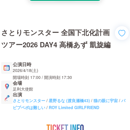
さとりモンスター 全国下北化計画
ツアー2026 DAY4 高橋あず 凱旋編
公演日時
2026/4/18(土)
開場時刻
17:00
/ 開演時刻
17:30
会場
足利大使館
出演
さとりモンスター
/
星野るな (渡良瀬橋43)
/
猫の眼に宇宙
/
パ
ピプペポは難しい
/
ROY Limited GIRLFRIEND
TICKET INFO