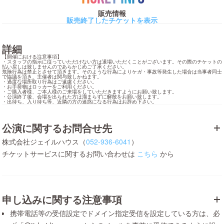
販売情報
販売終了したチケットを表示
詳細
【開催における注意事項】

・スタッフの指示に従っていただけない方は退場いただくことがございます。その際のチケットの
払い戻しは致しませんのであらかじめご了承ください。

危険行為は禁止とさせて頂きます。そのような行為によりケガ・事故等発生した場合は当事者同士
で協議を頂き、主催者は関与致しかねます。

・過度な場所取り行為はご遠慮ください。

・お手荷物はロッカーをご利用ください。

・ご購入者様、ご本人様のご来場をしていただきますようにお願い致します。

・公演終了後、会場を出られた方は溜まらずに解散をお願い致します。

・出待ち、入り待ち等、近隣の方の迷惑になる行為はお辞め下さい。
公演に関するお問合せ先
株式会社ジェイルハウス（
052-936-6041
）
チケットサービスに関するお問い合わせは
こちら
から
申し込みに関する注意事項
携帯電話等の受信設定でドメイン指定受信を設定している方は、必