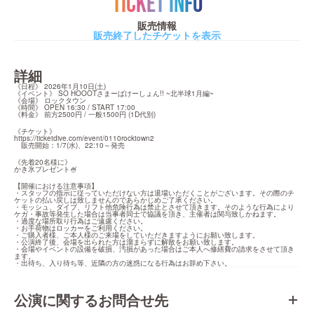
TICKET INFO
販売情報
販売終了したチケットを表示
詳細
《日程》 2026年1月10日(土)

《イベント》 SO HOOOTさまーばけーしょん!! ~北半球1月編~

《会場》 ロックタウン

《時間》 OPEN 16:30 / START 17:00

《料金》 前方2500円 / 一般1500円 (1D代別)
https://ticketdive.com/event/0110rocktown2
　販売開始：1/7(水)、22:10～発売
《先着20名様に》

かき氷プレゼント🍧
【開催における注意事項】

・スタッフの指示に従っていただけない方は退場いただくことがございます。その際のチ
ケットの払い戻しは致しませんのであらかじめご了承ください。

・モッシュ、ダイブ、リフト他危険行為は禁止とさせて頂きます。そのような行為により
ケガ・事故等発生した場合は当事者同士で協議を頂き、主催者は関与致しかねます。

・過度な場所取り行為はご遠慮ください。

・お手荷物はロッカーをご利用ください。

・ご購入者様、ご本人様のご来場をしていただきますようにお願い致します。

・公演終了後、会場を出られた方は溜まらずに解散をお願い致します。

・会場やイベントの設備を破損、汚損があった場合はご本人へ修繕費の請求をさせて頂き
ます。

・出待ち、入り待ち等、近隣の方の迷惑になる行為はお辞め下さい。
公演に関するお問合せ先