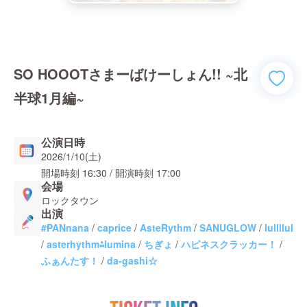
SO HOOOTさまーばけーしょん!! ~北
半球1月編~
公演日時
2026/1/10(土)
開場時刻
16:30
/ 開演時刻
17:00
会場
ロックタウン
出演
#PANnana
/
caprice
/
AsteRythm
/
SANUGLOW
/
lullllul
/
asterhythm⁂lumina
/
ちぎょ
/
ハピネスクラッカー！
/
ふぁんたす！
/
da-gashi☆