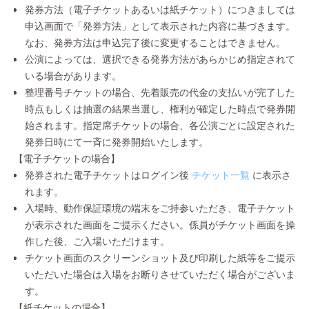
発券方法（電子チケットあるいは紙チケット）につきましては
申込画面で「発券方法」として表示された内容に基づきます。
なお、発券方法は申込完了後に変更することはできません。
公演によっては、選択できる発券方法があらかじめ指定されて
いる場合があります。
整理番号チケットの場合、先着販売の代金の支払いが完了した
時点もしくは抽選の結果当選し、権利が確定した時点で発券開
始されます。指定席チケットの場合、各公演ごとに設定された
発券日時にて一斉に発券開始いたします。
【電子チケットの場合】
発券された電子チケットはログイン後
チケット一覧
に表示さ
れます。
入場時、動作保証環境の端末をご持参いただき、電子チケット
が表示された画面をご提示ください。係員がチケット画面を操
作した後、ご入場いただけます。
チケット画面のスクリーンショット及び印刷した紙等をご提示
いただいた場合は入場をお断りさせていただく場合がございま
す。
【紙チケットの場合】