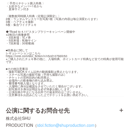
〈 手売りチケット購入特典 〉

・お好きなメンバー1名から

　直筆サイン付き
〈複数枚同時購入特典（定期公演限定）〉

2枚：ランダムマンスリー生写真1枚（写真の内容は毎公演変わります）

3枚：ペアチェキ撮影

5枚：集合ワイドチェキ
◆"Road to 4.11"スタンプラリーキャンペーン開催中

※2枚目の画像参照

・3回来場：写メ券

・5回来場：私物サイン

・7回来場：30秒動画
■特典会に関して

https://note.com/idol_fiction/n/n5cd107bbfc50
※ご購入されたチェキ券の他に、入場特典、ポイントカード特典など全ての特典が使用可能
です。
■その他注意事項

・撮影可能OKタイム以外の動画撮影は禁止となります。

・スチール写真の撮影可能（手持ち撮影のみ）

・チケットの営利目的の転売禁止。

・会場内への飲食物の持ち込み禁止。

・整理番号順入場となります。

・入場時に身分証確認をさせていただく場合がございます。

　顔写真付き身分証明証を必ず持参お願いします。

・公演自体が中止になる以外での返金対応はございません。

・注意事項をお読みになった上でチケットをお買い求め下さい。
公演に関するお問合せ先
株式会社SHU
PRODUCTION（
idol.fiction@shuproduction.com
）