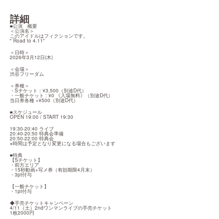
詳細
■公演　概要

＜公演名＞

このアイドルはフィクションです。

" Road to 4.11"
＜日時＞

2026年3月12日(木)
＜会場＞

渋谷フリーダム
＜券種＞

・Sチケット：¥3,500（別途D代）

・一般チケット : ¥0 《入場無料》（別途D代）

当日券各種 +¥500（別途D代）
■スケジュール

OPEN 19:00 / START 19:30
19:30-20:40 ライブ

20:40-20:50 特典会準備

20:50-22:00 特典会

※時間は予定となり変更になる場合もございます
■特典

【Sチケット】

・前方エリア

・15秒動画+写メ券（有効期限4月末）

・3pt付与
【一般チケット】

・1pt付与
◆手売チケットキャンペーン

4/11（土）2ndワンマンライブの手売チケット

1枚2000円